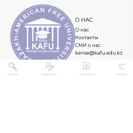
О НАС
О нас
Контакты
СМИ о нас
kense@kafu.edu.kz
Поиск
Сервисы
Контакты
Меню
АДРЕС
Республика Казахстан, ВКО, г. Усть-
Каменогорск, 070000, ул. М. Горького, 76