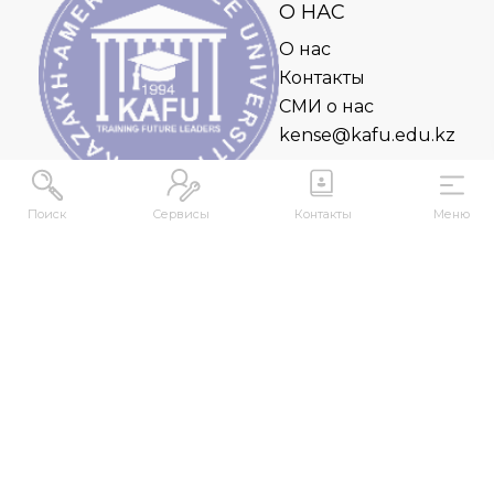
О НАС
О нас
Контакты
СМИ о нас
kense@kafu.edu.kz
Поиск
Сервисы
Контакты
Меню
АДРЕС
Республика Казахстан, ВКО, г. Усть-
Каменогорск, 070000, ул. М. Горького, 76
КОНТАКТЫ