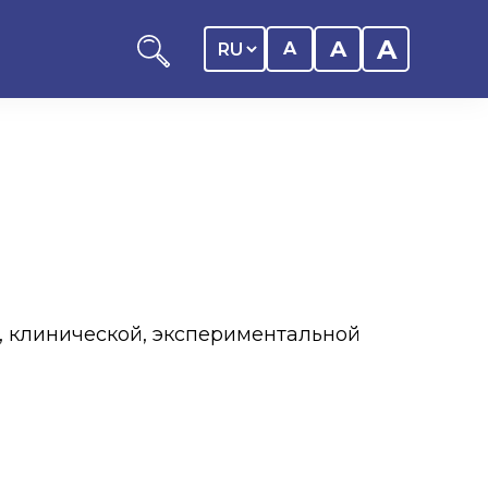
A
A
A
ников КАСУ
итика обучающегося
, клинической, экспериментальной
дитель
ентр
ии