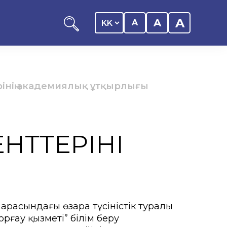
A
A
A
рінің академиялық ұтқырлығы
оциациясы
ТТЕРІНІҢ
иялық саясаты
арасындағы өзара түсіністік туралы
рталығы
рғау қызметі” білім беру