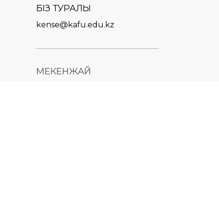
БІЗ ТУРАЛЫ
kense@kafu.edu.kz
МЕКЕНЖАЙ
Қазақстан Республикасы,
Шығыс Қазақстан облысы,
Өскемен қ., 070000, М.
Горький көшесі, 76
КОНТАКТІЛЕР
+7 (7232) 500-300
+7 (7232) 505-030
+7 (7232) 50-50-10