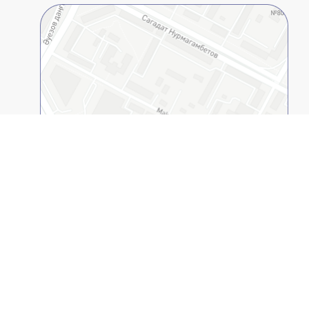
2GIS қолданбасында ашыңыз
© 1994-2026
(ҚАЕУ, ЖОО). Барлық құқықтар қорғалған.