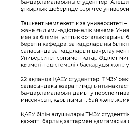
бағдарламаларының студенттері Алеши
Колледждер
Арнай
ұтқырлық шеңберінде серіктес универси
Нормативтік құжаттар
Шетелд
Ташкент мемлекеттік заң университеті 
ҚАЕУ Президентінің үндеуі
Өтініш
және ғылыми-әдістемелік мекеме. Унив
мен заң білімінің ұлттық орталықтарын
Мекенжайлар мен телефо
Талап
беретін кафедра, заң кадрларының білік
саласында заң кадрларын даярлау мен
«Болашақ ұрпағы: XXI ғас
жобасы
Университет сонымен қатар Әділет минис
қызметін әдістемелік басқаруды және ү
ҚАЕУ институционалдық зе
22 ақпанда ҚАЕУ студенттері ТМЗУ рек
саласындағы өзара тиімді ынтымақтас
бағдарламаларын дамыту перспективал
миссиясын, құрылымын, бай және жеміст
ҚАЕУ білім алушылары ТМЗУ студентті
қажетті барлық заттармен қамтамасыз е