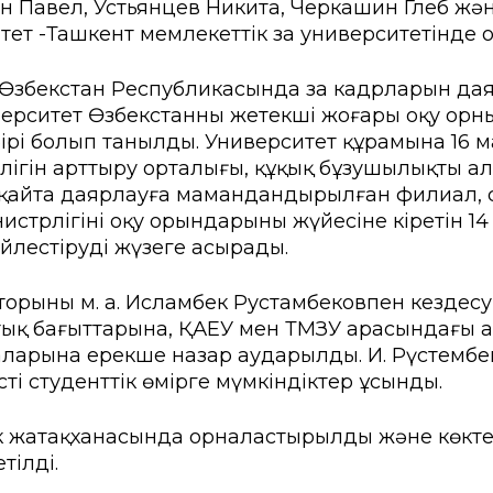
н Павел, Устьянцев Никита, Черкашин Глеб ж
ы емтихан
Creative Hub
тет -Ташкент мемлекеттік заң университетінде 
ік студенттер үшін
Цифрландыру Орталы
– Өзбекстан Республикасында заң кадрларын да
іңізді қалдырыңыз
Мансап пен тұлғаны да
ерситет Өзбекстанның жетекші жоғары оқу орн
ың бірі болып танылды. Университет құрамына 1
ндар
кер сауалнамасы
Студенттерге қызмет кө
тілігін арттыру орталығы, құқық бұзушылықтың а
 қайта даярлауға мамандандырылған филиал, с
ыр көшбасшылары»
Проф. дамыту және өзар
трлігінің оқу орындарының жүйесіне кіретін 14 
йлестіруді жүзеге асырады.
рттеулер орталығы
торының м. а. Исламбек Рустамбековпен кездес
тық бағыттарына, ҚАЕУ мен ТМЗУ арасындағы 
арына ерекше назар аударылды. И. Рүстембеко
і студенттік өмірге мүмкіндіктер ұсынды.
к жатақханасында орналастырылды және көктем
тілді.