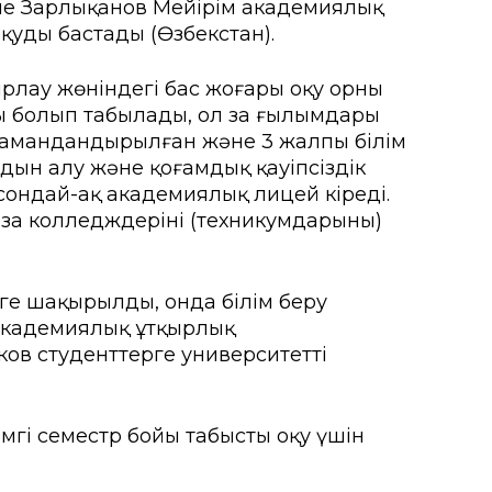
әне Зарлықанов Мейірім академиялық
оқуды бастады (Өзбекстан).
ғы
ярлау жөніндегі бас жоғары оқу орны
мыту орталығы
ы болып табылады, ол заң ғылымдары
6 мамандандырылған және 3 жалпы білім
рсету орталығы
лдын алу және қоғамдық қауіпсіздік
ондай-ақ академиялық лицей кіреді.
а іс-қимыл
заң колледждерінің (техникумдарының)
уге шақырылды, онда білім беру
академиялық ұтқырлық
в студенттерге университеттің
гі семестр бойы табысты оқу үшін