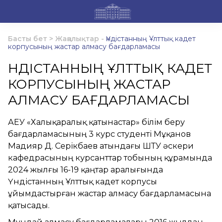
Басты бет
>
Жаңалықтар
-
Үндістанның Ұлттық кадет
корпусының жастар алмасу бағдарламасы
ҮНДІСТАННЫҢ ҰЛТТЫҚ КАДЕТ
КОРПУСЫНЫҢ ЖАСТАР
АЛМАСУ БАҒДАРЛАМАСЫ
ҚАЕУ «Халықаралық қатынастар» білім беру
бағдарламасының 3 курс студенті Мұқанов
Мадияр Д. Серікбаев атындағы ШҚТУ әскери
кафедрасының курсанттар тобының құрамында
2024 жылғы 16-19 қаңтар аралығында
Үндістанның Ұлттық кадет корпусы
ұйымдастырған жастар алмасу бағдарламасына
қатысады.