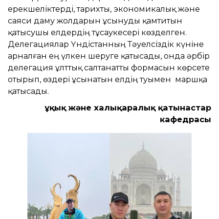
ерекшеліктерді, тарихты, экономикалық және
саяси даму жолдарын ұсынуды қамтитын
қатысушы елдердің тұсаукесері көзделген.
Делегациялар Үндістанның Тәуелсіздік күніне
арналған ең үлкен шеруге қатысады, онда әрбір
делегация ұлттық салтанатты формасын көрсете
отырып, өздері ұсынатын елдің туымен маршқа
қатысады.
Құқық және халықаралық қатынастар
кафедрасы