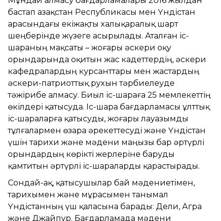
Мұндай алмасу бағдарламалары 2016 жылдан
бастап Қазақстан Республикасы мен Үндістан
арасындағы екіжақты халықаралық шарт
шеңберінде жүзеге асырылады. Аталған іс-
шараның мақсаты – жоғары әскери оқу
орындарында оқитын жас кадеттердің, әскери
кафедралардың курсанттары мен жастардың
әскери-патриоттық рухын тәрбиелеуде
тәжірибе алмасу. Биыл іс-шараға 25 мемлекеттің
өкілдері қатысуда. Іс-шара бағдарламасы ұлттық
іс-шараларға қатысуды, жоғары лауазымды
тұлғалармен өзара әрекеттесуді және Үндістан
үшін тарихи және мәдени маңызы бар әртүрлі
орындардың көрікті жерлеріне баруды
қамтитын әртүрлі іс-шараларды қарастырады.
Сондай-ақ, қатысушылар бай мәдениетімен,
тарихымен және мұрасымен танымал
Үндістанның үш қаласына барады: Дели, Агра
және Джайпур. Бағдарламада мәдени