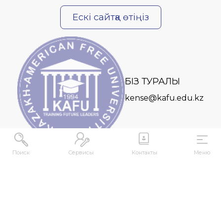
Ескі сайтқа өтіңіз
БІЗ ТУРАЛЫ
kense@kafu.edu.kz
Поиск
Сервисы
Контакты
Меню
МЕКЕНЖАЙ
Қазақстан Республикасы, Шығыс Қазақстан