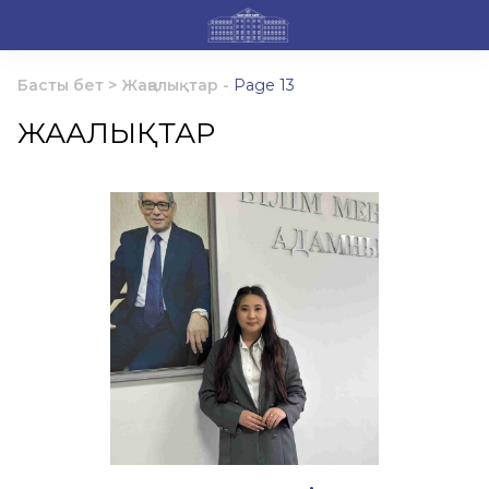
Басты бет
>
Жаңалықтар
-
Page 13
ЖАҢАЛЫҚТАР