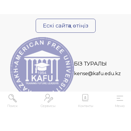
Ескі сайтқа өтіңіз
БІЗ ТУРАЛЫ
kense@kafu.edu.kz
Поиск
Сервисы
Контакты
Меню
МЕКЕНЖАЙ