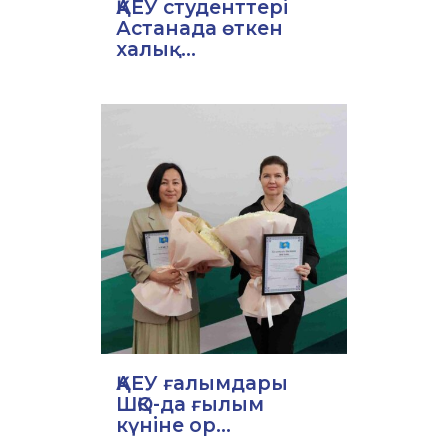
ҚАЕУ студенттері
Астанада өткен
халық...
ҚАЕУ ғалымдары
ШҚО-да ғылым
күніне ор...