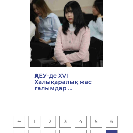
ҚАЕУ-де XVI
Халықаралық жас
ғалымдар ...
Posts
⭠
1
2
3
4
5
6
pagination