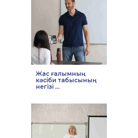
Жас ғалымның
кәсіби табысының
негізі ...