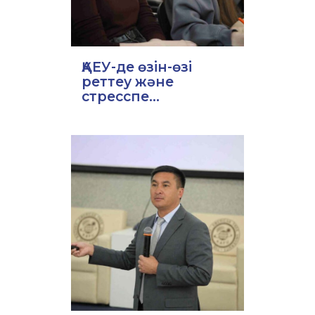
ҚАЕУ-де өзін-өзі
реттеу және
стресспе...