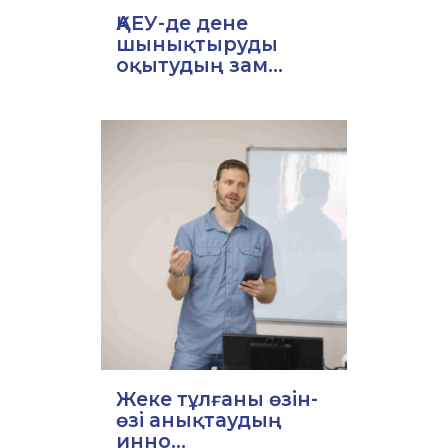
ҚАЕУ-де дене
шынықтыруды
оқытудың зам...
Жеке тұлғаны өзін-
өзі анықтаудың
инно...