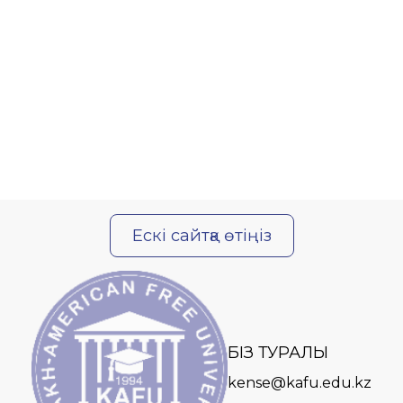
Ескі сайтқа өтіңіз
БІЗ ТУРАЛЫ
kense@kafu.edu.kz