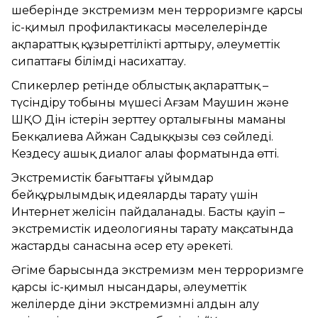
шеңберінде экстремизм мен терроризмге қарсы
іс-қимыл профилактикасы мәселелерінде
ақпараттық құзыреттілікті арттыру, әлеуметтік
сипаттағы білімді насихаттау.
Спикерлер ретінде облыстық ақпараттық –
түсіндіру тобының мүшесі Ағзам Маушин және
ШҚО Дін істерін зерттеу орталығының маманы
Бекқалиева Айжан Садыққызы сөз сөйледі.
Кездесу ашық диалог алаңы форматында өтті.
Экстремистік бағыттағы ұйымдар
бейқұрылымдық идеяларды тарату үшін
Интернет желісін пайдаланады. Басты қауіп –
экстремистік идеологияны тарату мақсатында
жастардың санасына әсер ету әрекеті.
Әңгіме барысында экстремизм мен терроризмге
қарсы іс-қимыл нысандары, әлеуметтік
желілерде діни экстремизмнің алдын алу