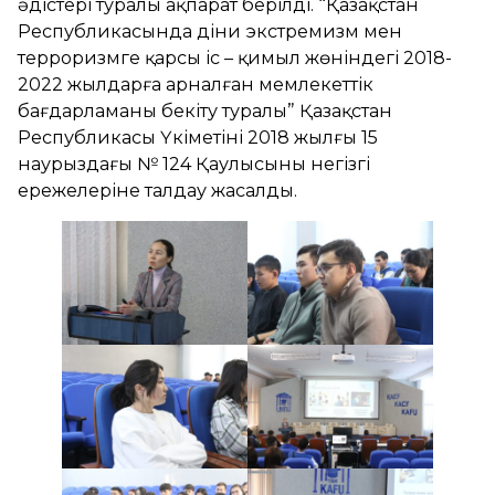
әдістері туралы ақпарат берілді. “Қазақстан
Республикасында діни экстремизм мен
терроризмге қарсы іс – қимыл жөніндегі 2018-
2022 жылдарға арналған мемлекеттік
бағдарламаны бекіту туралы” Қазақстан
Республикасы Үкіметінің 2018 жылғы 15
наурыздағы № 124 Қаулысының негізгі
ережелеріне талдау жасалды.