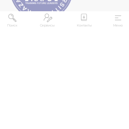
Поиск
Сервисы
Контакты
Меню
МЕКЕНЖАЙ
Қазақстан Республикасы, Шығыс Қазақстан
облысы, Өскемен қ., 070000, М. Горький көшесі,
76
КОНТАКТІЛЕР
+7 (7232) 500-300
+7 (7232) 505-030
+7 (7232) 50-50-10