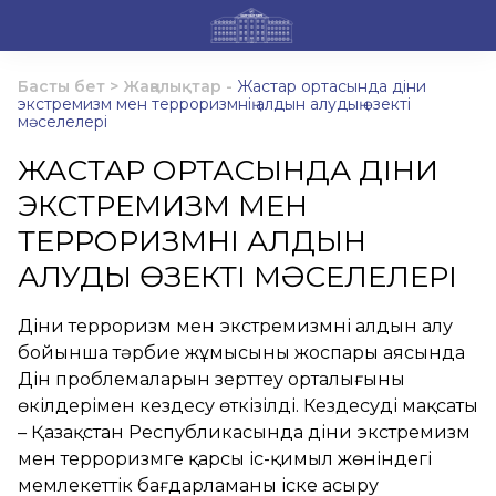
Басты бет
>
Жаңалықтар
-
Жастар ортасында діни
экстремизм мен терроризмнің алдын алудың өзекті
мәселелері
ЖАСТАР ОРТАСЫНДА ДІНИ
ЭКСТРЕМИЗМ МЕН
ТЕРРОРИЗМНІҢ АЛДЫН
АЛУДЫҢ ӨЗЕКТІ МӘСЕЛЕЛЕРІ
Діни терроризм мен экстремизмнің алдын алу
бойынша тәрбие жұмысының жоспары аясында
Дін проблемаларын зерттеу орталығының
өкілдерімен кездесу өткізілді. Кездесудің мақсаты
– Қазақстан Республикасында діни экстремизм
мен терроризмге қарсы іс-қимыл жөніндегі
мемлекеттік бағдарламаны іске асыру