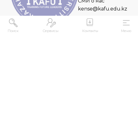
СМИ о нас
kense@kafu.edu.kz
Поиск
Сервисы
Контакты
Меню
АДРЕС
Республика Казахстан, ВКО, г. Усть-
Каменогорск, 070000, ул. М. Горького, 76
КОНТАКТЫ
+7 (7232) 500-300
+7 (7232) 505-030
+7 (7232) 50-50-10