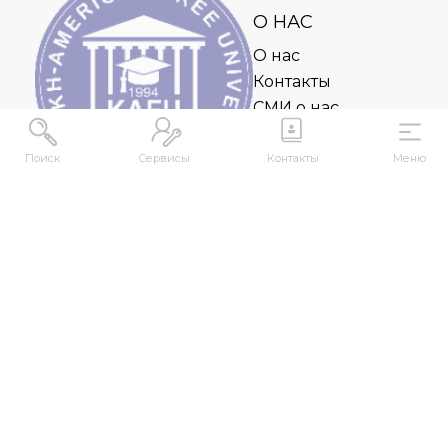
О НАС
О нас
Контакты
СМИ о нас
kense@kafu.edu.kz
Поиск
Сервисы
Контакты
Меню
АДРЕС
Республика Казахстан, ВКО, г. Усть-
Каменогорск, 070000, ул. М. Горького, 76
КОНТАКТЫ