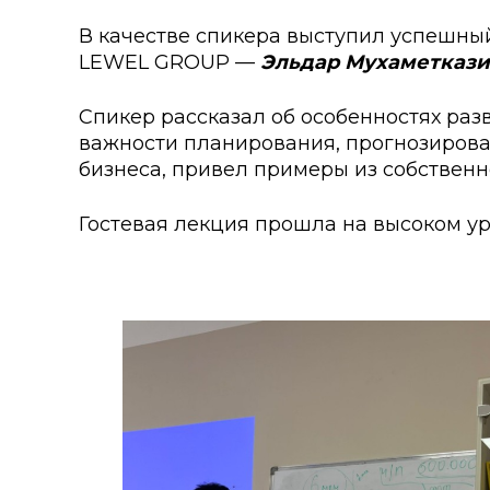
Колледжи
Творче
В качестве спикера выступил успешны
Внутренние нормативные 
Специа
LEWEL GROUP —
Эльдар Мухаметкази
Обращение Президента К
Для ино
Спикер рассказал об особенностях разв
важности планирования, прогнозирован
Центр Институциональных 
Анкета 
бизнеса, привел примеры из собственн
Адрес и контакты
Заявка 
Гостевая лекция прошла на высоком ур
Проект «Поколение будуще
века»