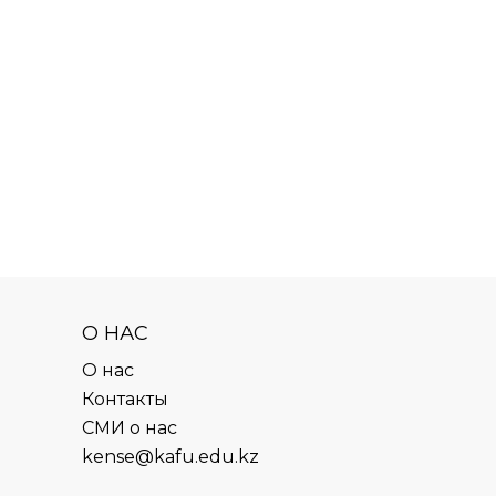
О НАС
О нас
Контакты
СМИ о нас
kense@kafu.edu.kz