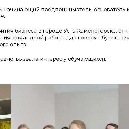
ские экзамены
Creative Hub
й начинающий предприниматель, основатель 
документы КАСУ
льный экзамен
Центр студенческог
н.
АСУ
странных студентов
Центр развития кар
ития бизнеса в городе Усть-Каменогорске, от че
ия, командной работе, дал советы обучающимс
исследований КАСУ
абитуриента
Центр обслуживани
ого опыта.
на поступление
Центр профессиона
взаимодействия
овне, вызвала интерес у обучающихся.
го: лидеры XXI