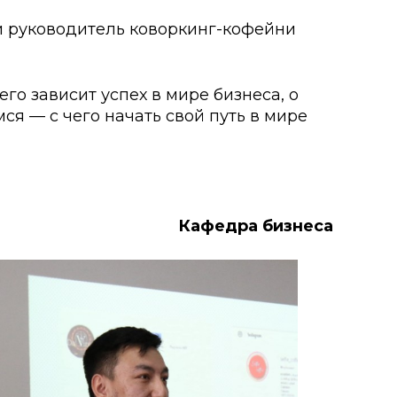
и руководитель коворкинг-кофейни
о развития
ьеры и личности
го зависит успех в мире бизнеса, о
я — с чего начать свой путь в мире
я студентов
льного развития и
Кафедра бизнеса