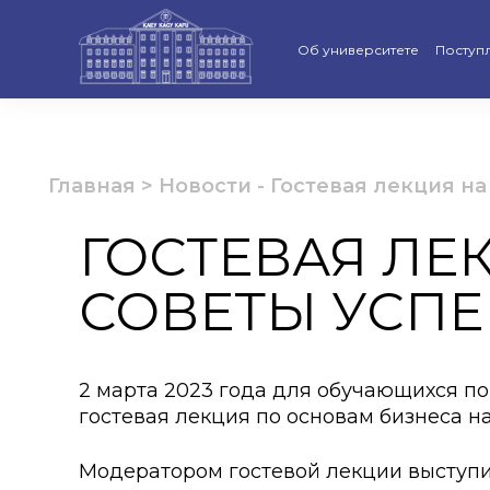
Об университете
Поступ
Стратегия развития КАСУ
Виртуа
Рейтинги и аккредитации
Бакала
Главная
>
Новости
-
Гостевая лекция на
Ученый совет
Магист
ГОСТЕВАЯ ЛЕК
Попечительский совет КАС
Доктор
СОВЕТЫ УСП
Структура университета
Образо
Материально-техническая 
Програ
2 марта 2023 года для обучающихся п
Руководство КАСУ
«Қазақс
гостевая лекция по основам бизнеса на
Антикоррупционная полит
Календ
Модератором гостевой лекции выступ