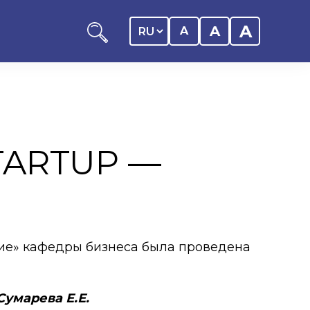
A
A
A
TARTUP —
ников КАСУ
итика обучающегося
дитель
ние» кафедры бизнеса была проведена
ентр
ии
Сумарева Е.Е.