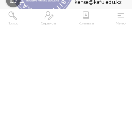
kense@kafu.edu.kz
Поиск
Сервисы
Контакты
Меню
АДРЕС
Республика Казахстан, ВКО, г. Усть-
Каменогорск, 070000, ул. М. Горького, 76
КОНТАКТЫ
+7 (7232) 500-300
+7 (7232) 505-030
+7 (7232) 50-50-10
+7 (7232) 50-50-20