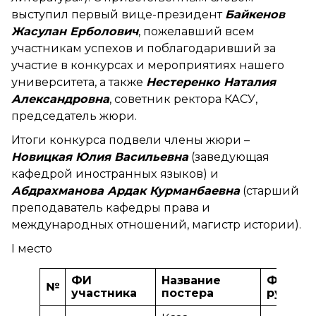
выступил первый вице-президент
Байкенов
Жасулан Ерболович
, пожелавший всем
участникам успехов и поблагодаривший за
участие в конкурсах и мероприятиях нашего
университета, а также
Нестеренко Наталия
Александровна
, советник ректора КАСУ,
председатель жюри.
Итоги конкурса подвели члены жюри –
Новицкая Юлия Васильевна
(заведующая
кафедрой иностранных языков) и
Абдрахманова Ардак Курманбаевна
(старший
преподаватель кафедры права и
международных отношений, магистр истории).
I место
ФИ
Название
ФИО
№
участника
постера
руково