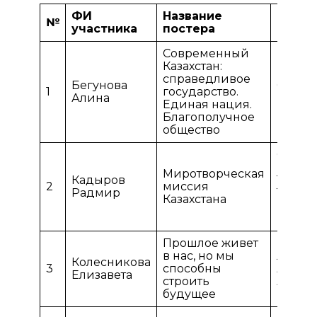
ФИ
Название
ФИО
№
участника
постера
руков
Современный
Кабзо
Казахстан:
Курал
справедливое
Бегунова
Серик
1
государство.
Алина
Молда
Единая нация.
Гульш
Благополучное
Ербол
общество
Симба
Бахыт
Миротворческая
Кадыров
Тулеук
2
миссия
Радмир
Тамим
Казахстана
Галин
Илдар
Прошлое живет
в нас, но мы
Леоне
Колесникова
3
способны
Андре
Елизавета
строить
Андре
будущее