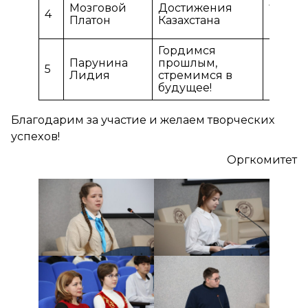
Аздар
Мозговой
Достижения
4
Гульм
Платон
Казахстана
Мурат
Гордимся
Вороб
Парунина
прошлым,
5
Борис
Лидия
стремимся в
Борис
будущее!
Благодарим за участие и желаем творческих
успехов!
Оргкомитет