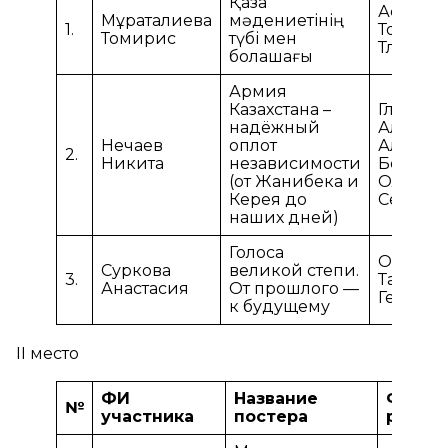
Қазақ
Аскаров
Мұратқалиева
мәдениетінің
1.
Толкын
Томирис
түбі мен
Тлеубе
болашағы
Армия
Казахстана –
Глухов
надёжный
Алекса
Нечаев
оплот
Алексан
2.
Никита
независимости
Бороди
(от Жанибека и
Ольга
Керея до
Сергеев
наших дней)
Голоса
Осипов
Суркова
великой степи.
3.
Татьяна
Анастасия
От прошлого —
Геннадь
к будущему
II место
ФИ
Название
ФИО
№
участника
постера
руков