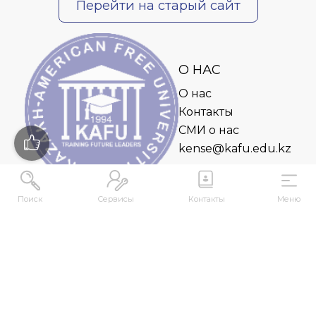
Перейти на старый сайт
О НАС
О нас
Контакты
СМИ о нас
kense@kafu.edu.kz
Поиск
Сервисы
Контакты
Меню
АДРЕС
Республика Казахстан, ВКО, г. Усть-
Каменогорск, 070000, ул. М. Горького, 76