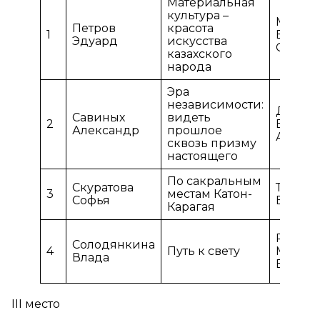
Материальная
культура –
Мерку
Петров
красота
1
Елена
Эдуард
искусства
Сергее
казахского
народа
Эра
независимости:
Дариб
Савиных
видеть
2
Бауыр
Александр
прошлое
Амиро
сквозь призму
настоящего
По сакральным
Скуратова
Ткачёв
3
местам Катон-
Софья
Влади
Карагая
Рамия
Солодянкина
4
Путь к свету
Мадин
Влада
Ержанқ
III место