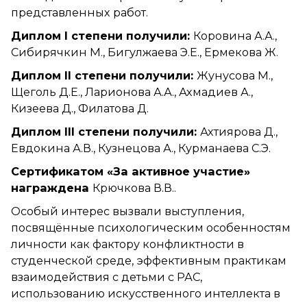
представленных работ.
Диплом I степени получили:
Коровина А.А.,
Сибирячкин М., Бигулжаева Э.Е., Ермекова Ж.
Диплом II степени получили:
Жунусова М.,
Щеголь Д.Е., Ларионова А.А., Ахмадиев А.,
Кизеева Д., Филатова Д.
Диплом III степени получили:
Ахтиярова Д.,
Евдокина А.В., Кузнецова А., Курманаева С.Э.
Сертификатом «За активное участие»
награждена
Крючкова В.В..
Особый интерес вызвали выступления,
посвящённые психологическим особенностям
личности как фактору конфликтности в
студенческой среде, эффективным практикам
взаимодействия с детьми с РАС,
использованию искусственного интеллекта в