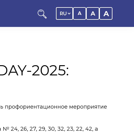
A
A
A
AY-2025:
ников КАСУ
итика обучающегося
дитель
ось профориентационное мероприятие
ентр
ии
, 26, 27, 29, 30, 32, 23, 22, 42, а