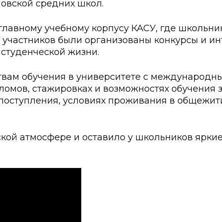
новской средних школ.
ские экзамены
Creative Hub
документы КАСУ
льный экзамен
Центр студенческог
главному учебному корпусу КАСУ, где школьни
 участников были организованы конкурсы и ин
АСУ
странных студентов
Центр развития кар
 студенческой жизни.
исследований КАСУ
абитуриента
Центр обслуживани
вам обучения в университете с международн
омов, стажировках и возможностях обучения з
на поступление
Центр профессиона
взаимодействия
 поступления, условиях проживания в общежит
го: лидеры XXI
кой атмосфере и оставило у школьников яркие