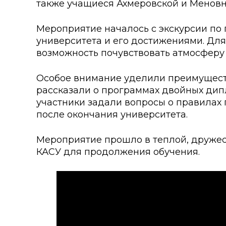
также учащиеся Ахмеровской и Менов
Колледжи
Творче
Внутренние нормативные 
Специа
Мероприятие началось с экскурсии по 
университета и его достижениями. Для
Обращение Президента К
Для ино
возможность почувствовать атмосферу
Центр Институциональных 
Анкета 
Особое внимание уделили преимущест
рассказали о программах двойных дипл
Адрес и контакты
Заявка 
участники задали вопросы о правилах
после окончания университета.
Проект «Поколение будуще
века»
Мероприятие прошло в теплой, дружес
КАСУ для продолжения обучения.