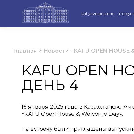
Об университете
Поступ
Стратегия развития КАСУ
Виртуа
Рейтинги и аккредитации
Бакала
Главная
>
Новости
-
KAFU OPEN HOUSE &
Ученый совет
Магист
KAFU OPEN HO
Попечительский совет КАС
Доктор
ДЕНЬ 4
Структура университета
Образо
Материально-техническая 
Програ
16 января 2025 года в Казахстанско-
Руководство КАСУ
«Қазақс
«KAFU Open House & Welcome Day».
Антикоррупционная полит
Календ
На встречу были приглашены выпускники 1