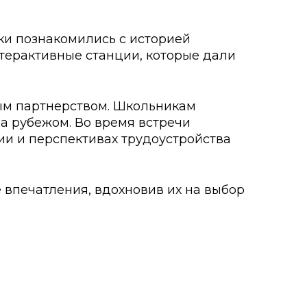
о развития
ки познакомились с историей
терактивные станции, которые дали
ьеры и личности
я студентов
ым партнерством. Школьникам
а рубежом. Во время встречи
льного развития и
ии и перспективах трудоустройства
 впечатления, вдохновив их на выбор