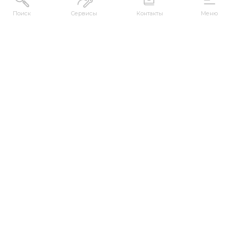
Поиск
Сервисы
Контакты
Меню
АДРЕС
Республика Казахстан, ВКО, г. Усть-
Каменогорск, 070000, ул. М. Горького, 76
КОНТАКТЫ
+7 (7232) 500-300
+7 (7232) 505-030
+7 (7232) 50-50-10
+7 (7232) 50-50-20