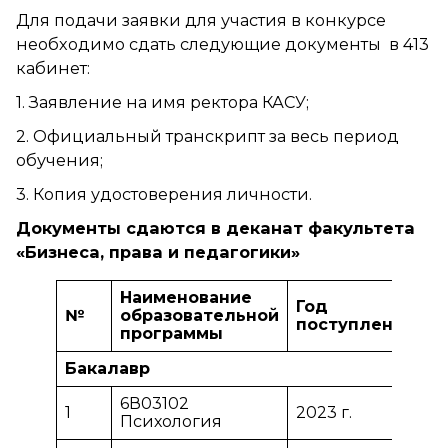
Для подачи заявки для участия в конкурсе
необходимо сдать следующие документы в 413
кабинет:
1. Заявление на имя ректора КАСУ;
2. Официальный транскрипт за весь период
обучения;
3. Копия удостоверения личности.
Документы сдаются в деканат факультета
«Бизнеса, права и педагогики»
Наименование
Год
К
№
образовательной
поступления
г
программы
Бакалавр
6В03102
1
2023 г.
1
Психология