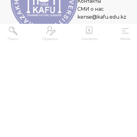
Контакты
СМИ о нас
kense@kafu.edu.kz
Поиск
Сервисы
Контакты
Меню
АДРЕС
Республика Казахстан, ВКО, г. Усть-
Каменогорск, 070000, ул. М. Горького, 76
КОНТАКТЫ
+7 (7232) 500-300
+7 (7232) 505-030