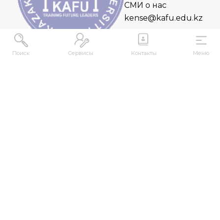
СМИ о нас
kense@kafu.edu.kz
Поиск
Сервисы
Контакты
Меню
АДРЕС
Республика Казахстан, ВКО, г. Усть-
Каменогорск, 070000, ул. М. Горького, 76
КОНТАКТЫ
+7 (7232) 500-300
+7 (7232) 505-030
+7 (7232) 50-50-10