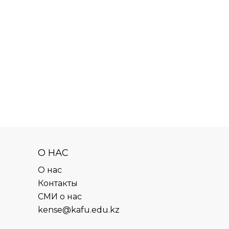
О НАС
О нас
Контакты
СМИ о нас
kense@kafu.edu.kz