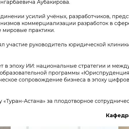
Онгарбаевича Аубакирова.
ские экзамены
Creative Hub
документы КАСУ
льный экзамен
Центр студенческог
динении усилий учёных, разработчиков, предс
анизмов коммерциализации разработок в сфере
АСУ
странных студентов
Центр развития кар
 мировые практики.
исследований КАСУ
абитуриента
Центр обслуживани
ял участие руководитель юридической клиник
на поступление
Центр профессиона
взаимодействия
го: лидеры XXI
т в эпоху ИИ: национальные стратегии и межд
а образовательной программы «Юриспруденция
ческое сопровождение бизнеса в эпоху цифро
 «Туран-Астана» за плодотворное сотрудничес
Кафедр