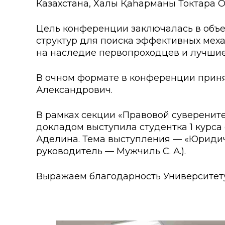
Казахстана, Халық Қаһарманы Токтара 
Колледжи
Творче
Внутренние нормативные 
Специа
Цель конференции заключалась в объе
структур для поиска эффективных мех
Обращение Президента К
Для ино
на наследие первопроходцев и лучшие
Центр Институциональных 
Анкета 
В очном формате в конференции прин
Александрович.
Адрес и контакты
Заявка 
Проект «Поколение будуще
В рамках секции «Правовой суверените
века»
докладом выступила студентка 1 курс
Аделина. Тема выступления — «Юриди
руководитель — Мужчиль С. А.).
Выражаем благодарность Университету