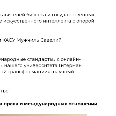
о развития
тавителей бизнеса и государственных
 искусственного интеллекта с опорой
ьеры и личности
я студентов
и КАСУ Мужчиль Савелий
льного развития и
ународные стандарты» с онлайн-
» нашего университета Гитерман
вой трансформации» (научный
тво!
а права и международных отношений