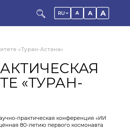
A
A
A
тете «Туран-Астана»
АКТИЧЕСКАЯ
ников КАСУ
Е «ТУРАН-
итика обучающегося
дитель
ентр
научно-практическая конференция «ИИ
ии
ящённая 80-летию первого космонавта