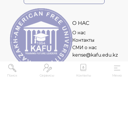
О НАС
О нас
Контакты
СМИ о нас
kense@kafu.edu.kz
Поиск
Сервисы
Контакты
Меню
АДРЕС
Республика Казахстан, ВКО, г. Усть-
Каменогорск, 070000, ул. М. Горького, 76