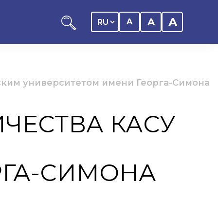
A
A
A
ским университетом имени Георга-Симона
ЧЕСТВА КАСУ
ников КАСУ
М
итика обучающегося
дитель
РГА-СИМОНА
ентр
ии