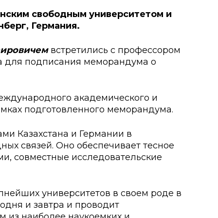
анским свободным университетом и
берг, Германия.
о развития
ьеры и личности
аировичем
встретились с профессором
а для подписания меморандума о
я студентов
льного развития и
международного академического и
рамках подготовленного меморандума.
ми Казахстана и Германии в
ых связей. Оно обеспечивает тесное
ями, совместные исследовательские
упнейших университетов в своем роде в
годня и завтра и проводит
м из наиболее наукоемких и