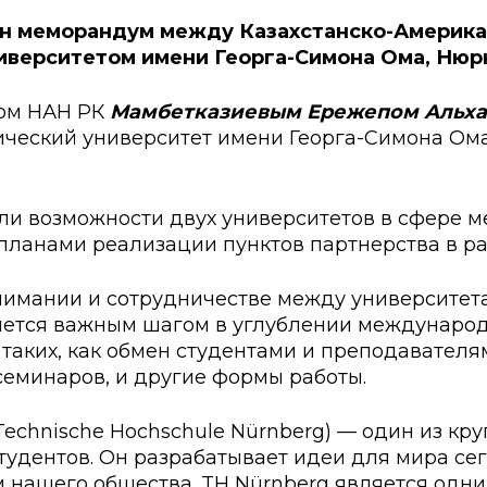
ские экзамены
Creative Hub
сан меморандум между Казахстанско-Америк
иверситетом имени Георга-Симона Ома, Нюрн
документы КАСУ
льный экзамен
Центр студенческог
АСУ
странных студентов
Центр развития кар
ком НАН РК
Мамбетказиевым Ережепом Альх
ический университет имени Георга-Симона Ом
исследований КАСУ
абитуриента
Центр обслуживани
на поступление
Центр профессиона
взаимодействия
ли возможности двух университетов в сфере 
 планами реализации пунктов партнерства в 
го: лидеры XXI
мании и сотрудничестве между университета
яется важным шагом в углублении международн
 таких, как обмен студентами и преподавател
семинаров, и другие формы работы.
echnische Hochschule Nürnberg) — один из кр
студентов. Он разрабатывает идеи для мира се
нашего общества. TH Nürnberg является одни