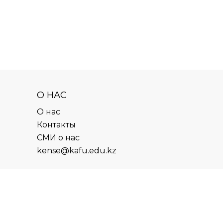
О НАС
О нас
Контакты
СМИ о нас
kense@kafu.edu.kz
АДРЕС
Республика Казахстан, ВКО, г.