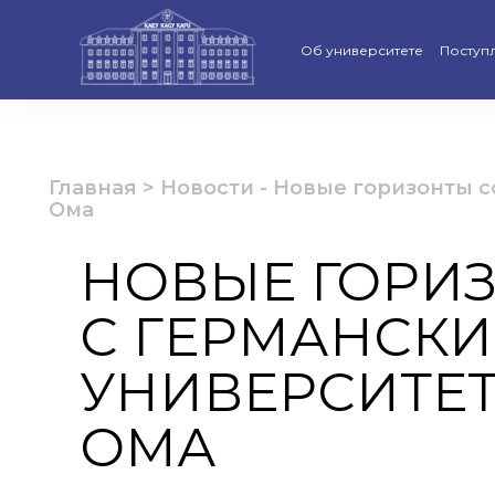
Об университете
Поступ
Стратегия развития КАСУ
Виртуа
Рейтинги и аккредитации
Бакала
Главная
>
Новости
-
Новые горизонты с
Ома
Ученый совет
Магист
НОВЫЕ ГОРИЗ
Попечительский совет КАС
Доктор
С ГЕРМАНСК
Структура университета
Образо
Материально-техническая 
Програ
УНИВЕРСИТЕ
Руководство КАСУ
«Қазақс
ОМА
Антикоррупционная полит
Календ