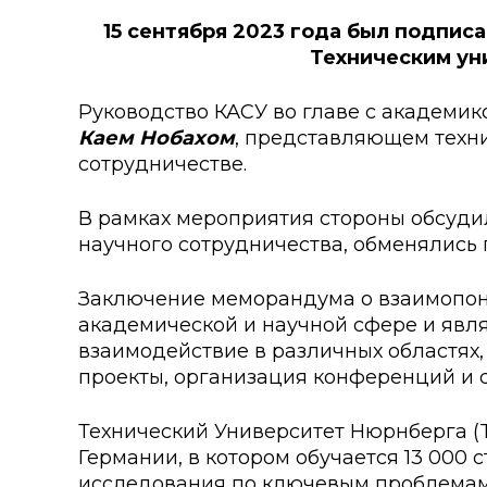
Колледжи
Творче
15 сентября 2023 года был подпи
Техническим ун
Внутренние нормативные 
Специа
Обращение Президента К
Для ино
Руководство КАСУ во главе с академи
Каем Нобахом
, представляющем техн
Центр Институциональных 
Анкета 
сотрудничестве.
Адрес и контакты
Заявка 
В рамках мероприятия стороны обсуди
научного сотрудничества, обменялись
Проект «Поколение будуще
века»
Заключение меморандума о взаимопони
академической и научной сфере и явл
взаимодействие в различных областях,
проекты, организация конференций и 
Технический Университет Нюрнберга (T
Германии, в котором обучается 13 000 
исследования по ключевым проблемам 