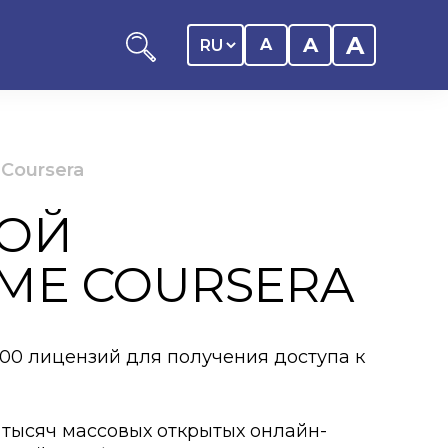
A
A
A
Coursera
НОЙ
ников КАСУ
МЕ COURSERA
итика обучающегося
дитель
00 лицензий для получения доступа к
ентр
ии
 тысяч массовых открытых онлайн-