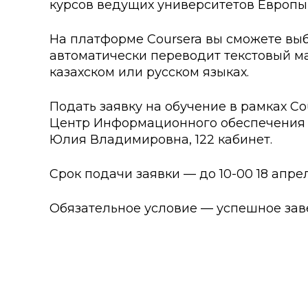
курсов ведущих университетов Европы
Колледжи
Творче
Внутренние нормативные 
Специа
На платформе Coursera вы сможете выб
автоматически переводит текстовый ма
Обращение Президента К
Для ино
казахском или русском языках.
Центр Институциональных 
Анкета 
Подать заявку на обучение в рамках Co
Центр Информационного обеспечения 
Адрес и контакты
Заявка 
Юлия Владимировна, 122 кабинет.
Проект «Поколение будуще
века»
Срок подачи заявки — до 10-00 18 апрел
Обязательное условие — успешное заве