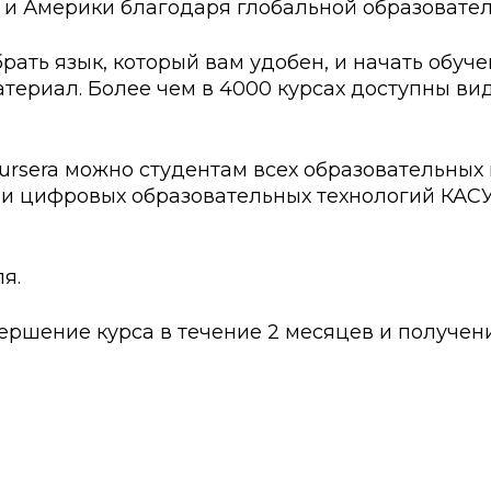
 и Америки благодаря глобальной образовател
ские экзамены
Creative Hub
документы КАСУ
льный экзамен
Центр студенческог
рать язык, который вам удобен, и начать обуч
териал. Более чем в 4000 курсах доступны ви
АСУ
странных студентов
Центр развития кар
исследований КАСУ
абитуриента
Центр обслуживани
ursera можно студентам всех образовательных 
и цифровых образовательных технологий КАС
на поступление
Центр профессиона
взаимодействия
го: лидеры XXI
я.
ршение курса в течение 2 месяцев и получен