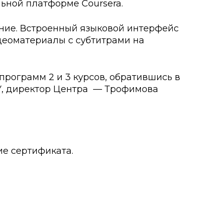
ьной платформе Coursera.
о развития
ение. Встроенный языковой интерфейс
деоматериалы с субтитрами на
ьеры и личности
я студентов
программ 2 и 3 курсов, обратившись в
У, директор Центра — Трофимова
льного развития и
ие сертификата.