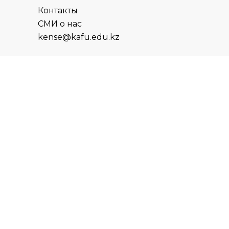
Контакты
СМИ о нас
kense@kafu.edu.kz
АДРЕС
Республика Казахстан, ВКО, г.
Усть-Каменогорск, 070000,
ул. М. Горького, 76
КОНТАКТЫ
+7 (7232) 500-300
+7 (7232) 505-030
+7 (7232) 50-50-10