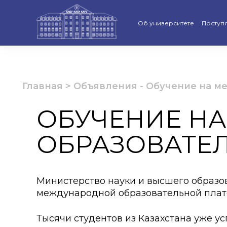
Об университете
Поступ
Стратегия развития КАСУ
Виртуа
Рейтинги и аккредитации
Бакала
Главная
>
Объявления
-
Обучение на м
Ученый совет
Магист
ОБУЧЕНИЕ Н
Попечительский совет КАС
Доктор
ОБРАЗОВАТЕ
Структура университета
Образо
Материально-техническая 
Програ
Министерство науки и высшего образо
Руководство КАСУ
«Қазақс
международной образовательной платф
Антикоррупционная полит
Календ
Тысячи студентов из Казахстана уже 