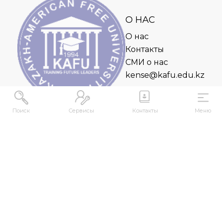
О НАС
О нас
Контакты
СМИ о нас
kense@kafu.edu.kz
Поиск
Сервисы
Контакты
Меню
АДРЕС
Республика Казахстан, ВКО, г. Усть-
Каменогорск, 070000, ул. М. Горького, 76