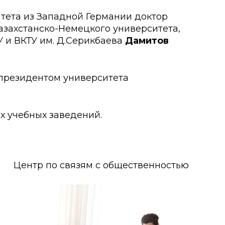
итета из Западной Германии доктор
о развития
Казахстанско-Немецкого университета,
 и ВКТУ им. Д.Серикбаева
Дамитов
ьеры и личности
я студентов
 президентом университета
льного развития и
х учебных заведений.
Центр по связям с общественностью