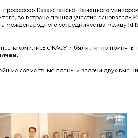
ские экзамены
Creative Hub
, профессор Казахстанско-Немецкого универс
документы КАСУ
льный экзамен
Центр студенческог
е того, во встрече принял участие основатель 
кта международного сотрудничества между КНУ
АСУ
странных студентов
Центр развития кар
исследований КАСУ
абитуриента
Центр обслуживани
и познакомились с КАСУ и были лично приняты
вичем.
на поступление
Центр профессиона
взаимодействия
го: лидеры XXI
ейшие совместные планы и задачи двух высши