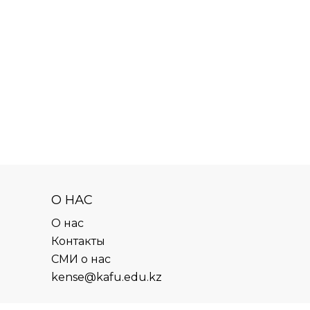
О НАС
О нас
Контакты
СМИ о нас
kense@kafu.edu.kz