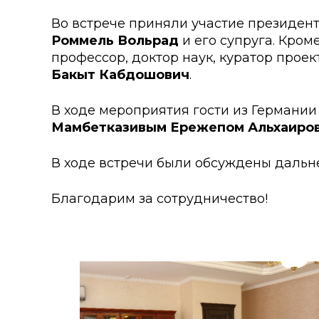
Колледжи
Творче
Во встрече приняли участие президент
Внутренние нормативные 
Специа
Роммель Вольрад
и его супруга. Кром
профессор, доктор наук, куратор прое
Обращение Президента К
Для ино
Бакыт Кабдошович
.
Центр Институциональных 
Анкета 
В ходе мероприятия гости из Германи
Мамбетказивым Ережепом Альхаиро
Адрес и контакты
Заявка 
Проект «Поколение будуще
В ходе встречи были обсуждены дальн
века»
Благодарим за сотрудничество!