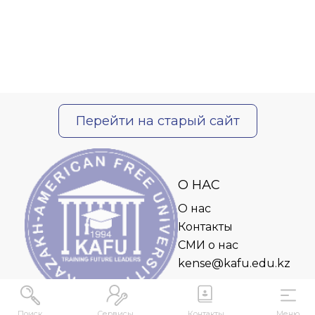
Перейти на старый сайт
О НАС
О нас
Контакты
СМИ о нас
kense@kafu.edu.kz
Поиск
Сервисы
Контакты
Меню