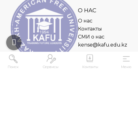
О НАС
О нас
Контакты
СМИ о нас
kense@kafu.edu.kz
Поиск
Сервисы
Контакты
Меню
АДРЕС
Республика Казахстан, ВКО, г. Усть-
Каменогорск, 070000, ул. М. Горького, 76