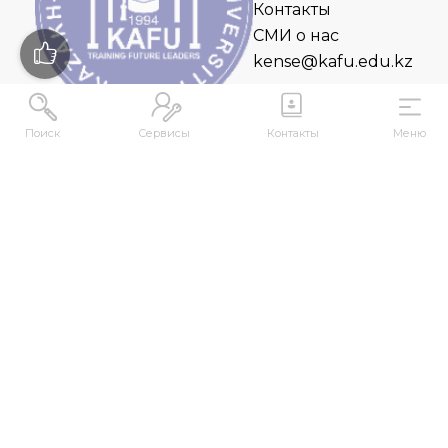
Контакты
СМИ о нас
kense@kafu.edu.kz
Поиск
Сервисы
Контакты
Меню
АДРЕС
Республика Казахстан, ВКО, г. Усть-
Каменогорск, 070000, ул. М. Горького, 76
КОНТАКТЫ
+7 (7232) 500-300
+7 (7232) 505-030