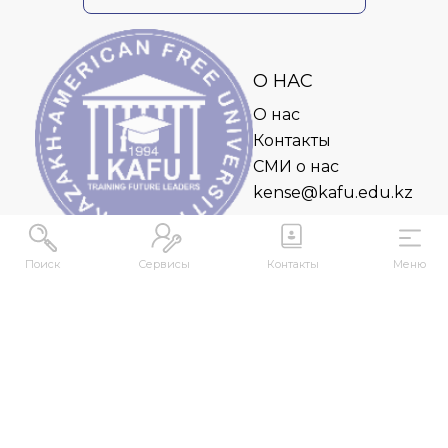
О НАС
О нас
Контакты
СМИ о нас
kense@kafu.edu.kz
Поиск
Сервисы
Контакты
Меню
АДРЕС
Республика Казахстан, ВКО, г. Усть-
Каменогорск, 070000, ул. М. Горького, 76