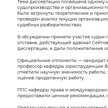
Тема диссертации посвящена одному и
Колледжи
Творче
судопроизводства и организационно-п
были затронуты теоретические и прикл
Внутренние нормативные 
Специа
проведён анализ текущих организацио
Обращение Президента К
Для ино
судебных разбирательствах.
Центр Институциональных 
Анкета 
В обсуждении приняли участие судьи-пр
отставке, действующий адвокат Сейтов
Адрес и контакты
Заявка 
диссертации, и дали положительные 
Проект «Поколение будуще
века»
Официальные оппоненты — кандидат юр
профессор кафедры юриспруденции ВКУ
отметили научную значимость работы,
оценив проделанную работу.
ППС кафедры права и международных о
предоставили ценные рекомендации, 
Предзащита прошла в конструктивной