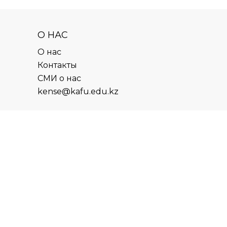
О НАС
О нас
Контакты
СМИ о нас
kense@kafu.edu.kz
АДРЕС
Республика Казахстан, ВКО, г.
Усть-Каменогорск, 070000,
ул. М. Горького, 76