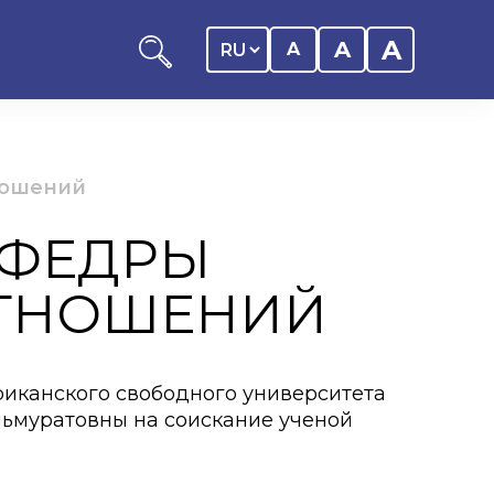
A
A
A
ношений
АФЕДРЫ
ников КАСУ
ОТНОШЕНИЙ
итика обучающегося
дитель
риканского свободного университета
ентр
ьмуратовны на соискание ученой
ии