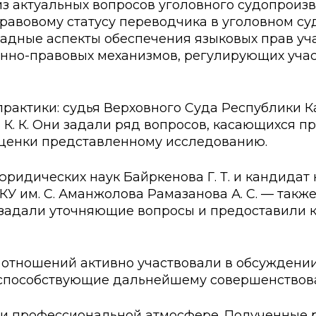
з актуальных вопросов уголовного судопроиз
ские экзамены
Creative Hub
равовому статусу переводчика в уголовном су
адные аспекты обеспечения языковых прав уча
документы КАСУ
льный экзамен
Центр студенческог
нно-правовых механизмов, регулирующих учас
АСУ
странных студентов
Центр развития кар
исследований КАСУ
абитуриента
Центр обслуживани
актики: судья Верховного Суда Республики Каз
 К. К. Они задали ряд вопросов, касающихся 
на поступление
Центр профессиона
взаимодействия
оценки представленному исследованию.
го: лидеры XXI
идических наук Байркенова Г. Т. и кандидат
 им. С. Аманжолова Рамазанова А. С. — также
 задали уточняющие вопросы и предоставили к
тношений активно участвовали в обсуждении,
способствующие дальнейшему совершенствов
 и профессиональной атмосфере. Полученные 