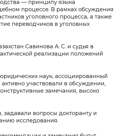
водства — принципу языка
дебном процессе. В рамках обсуждения
стников уголовного процесса, а также
о развития
тие переводчиков в уголовных
ьеры и личности
я студентов
ахстан Савинова А. С. и судья в
практической реализации положений
льного развития и
 юридических наук, ассоциированный
 активно участвовали в обсуждении,
онструктивные замечания, высоко
 задавали вопросы докторанту и
анию исследования.
рекомендации и замечания будут