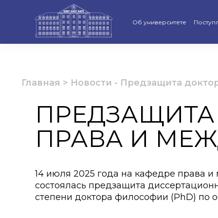
Об университете
Поступ
Стратегия развития КАСУ
Виртуа
Рейтинги и аккредитации
Бакала
Главная
>
Новости
-
Предзащита докто
Ученый совет
Магист
ПРЕДЗАЩИТА
Попечительский совет КАС
Доктор
ПРАВА И МЕ
Структура университета
Образо
Материально-техническая 
Програ
14 июля 2025 года на кафедре права 
Руководство КАСУ
«Қазақс
состоялась предзащита диссертацион
степени доктора философии (PhD) по 
Антикоррупционная полит
Календ