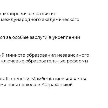
о развития
Альхаировича в развитие
ие международного академического
ьеры и личности
я студентов
я за особые заслуги в укреплении
льного развития и
вый министр образования независимого
ись ключевые образовательные реформы
» III степени. Мамбетказиев является
имя носит школа в Астраханской