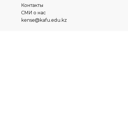
Контакты
СМИ о нас
kense@kafu.edu.kz
АДРЕС
Республика Казахстан, ВКО, г.
Усть-Каменогорск, 070000,
ул. М. Горького, 76
КОНТАКТЫ
+7 (7232) 500-300
+7 (7232) 505-030
+7 (7232) 50-50-10