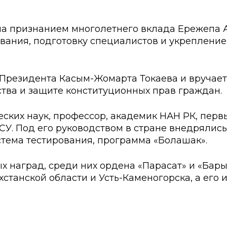
ские экзамены
Creative Hub
документы КАСУ
льный экзамен
Центр студенческог
ла признанием многолетнего вклада Ережепа 
ования, подготовку специалистов и укреплен
АСУ
странных студентов
Центр развития кар
исследований КАСУ
абитуриента
Центр обслуживани
резидента Касым-Жомарта Токаева и вручаетс
тва и защите конституционных прав граждан.
на поступление
Центр профессиона
взаимодействия
го: лидеры XXI
ских наук, профессор, академик НАН РК, пер
АСУ. Под его руководством в стране внедрял
стема тестирования, программа «Болашак».
 наград, среди них ордена «Парасат» и «Барыс
танской области и Усть-Каменогорска, а его 