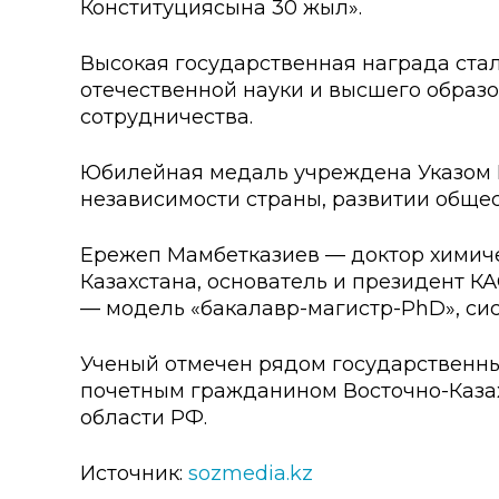
Конституциясына 30 жыл».
Колледжи
Творче
Внутренние нормативные 
Специа
Высокая государственная награда ста
отечественной науки и высшего образ
Обращение Президента К
Для ино
сотрудничества.
Центр Институциональных 
Анкета 
Юбилейная медаль учреждена Указом П
независимости страны, развитии общес
Адрес и контакты
Заявка 
Проект «Поколение будуще
Ережеп Мамбетказиев — доктор химиче
века»
Казахстана, основатель и президент К
— модель «бакалавр-магистр-PhD», си
Ученый отмечен рядом государственных
почетным гражданином Восточно-Казахс
области РФ.
Источник:
sozmedia.kz