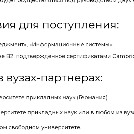
будет осуществляться под руководством двух 
ия для поступления:
еджмент», «Информационные системы».
е B2, подтвержденное сертификатами Cambridge 
 вузах-партнерах:
ерситете прикладных наук (Германия).
верситете прикладных наук или в любом из вуз
ком свободном университете.