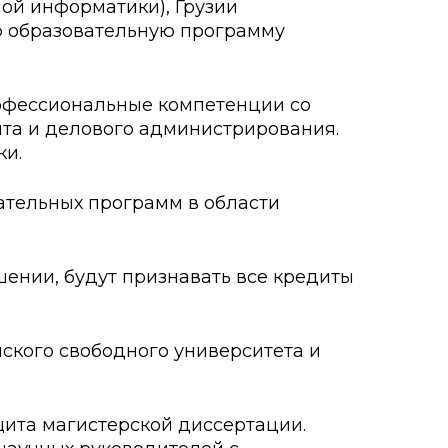
ой информатики), Грузии
 образовательную программу
о развития
ьеры и личности
рофессиональные компетенции со
та и делового администрирования.
я студентов
ки.
льного развития и
ательных программ в области
ении, будут признавать все кредиты
нского свободного университета и
щита магистерской диссертации.