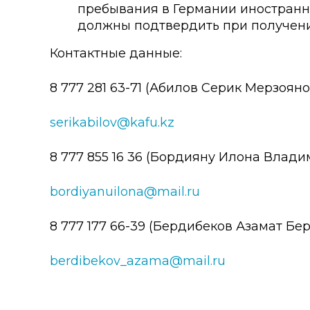
пребывания в Германии иностранн
должны подтвердить при получени
Контактные данные:
8 777 281 63-71 (Абилов Серик Мерзоян
serikabilov@kafu.kz
8 777 855 16 36 (Бордияну Илона Влад
bordiyanuilona@mail.ru
8 777 177 66-39 (Бердибеков Азамат Бе
berdibekov_azama@mail.ru