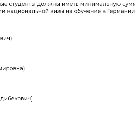
ые студенты должны иметь минимальную сумм
и национальной визы на обучение в Германии
ович)
имировна)
рдибекович)