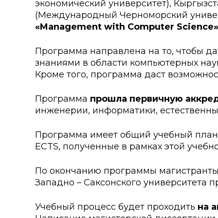
экономический университет), Кыргызст
Колледжи
Творче
(Международный Черноморский универ
«Management with Computer Science
Внутренние нормативные 
Специа
Обращение Президента К
Для ино
Программа направлена на то, чтобы д
знаниями в области компьютерных нау
Центр Институциональных 
Анкета 
Кроме того, программа даст возможно
Адрес и контакты
Заявка 
Программа
прошла первичную аккре
инженерии, информатики, естественны
Проект «Поколение будуще
века»
Программа имеет общий учебный план. 
ECTS, полученные в рамках этой учебн
По окончанию программы магистранты
Западно – Саксонского университета п
Учебный процесс будет проходить
на 