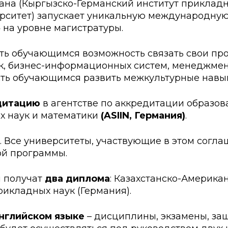
ана (Кыргызско-Германский институт прикладн
ские экзамены
Creative Hub
ситет) запускает уникальную международную
»
документы КАСУ
льный экзамен
на уровне магистратуры.
Центр студенческог
АСУ
странных студентов
Центр развития кар
ать обучающимся возможность связать свои п
к, бизнес-информационных систем, менеджмен
исследований КАСУ
абитуриента
Центр обслуживани
сть обучающимся развить межкультурные навы
на поступление
Центр профессиона
взаимодействия
дитацию
в агентстве по аккредитации образов
х наук и математики
го: лидеры XXI
(ASIIN, Германия)
.
Все университеты, участвующие в этом соглаш
ой программы.
 получат
два диплома
: Казахстанско-Америка
рикладных наук (Германия).
английском языке
– дисциплины, экзамены, за