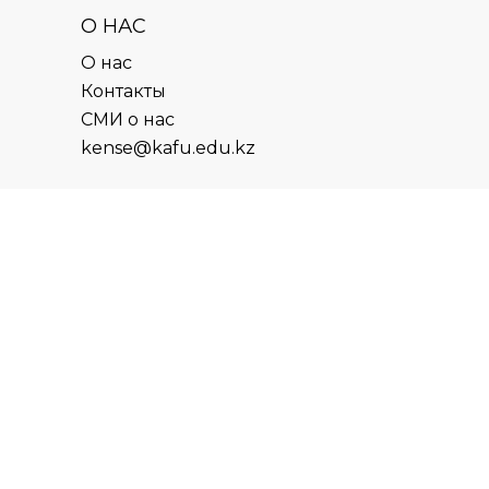
О НАС
О нас
Контакты
СМИ о нас
kense@kafu.edu.kz
АДРЕС
Республика Казахстан, ВКО, г.
Усть-Каменогорск, 070000,
ул. М. Горького, 76
КОНТАКТЫ