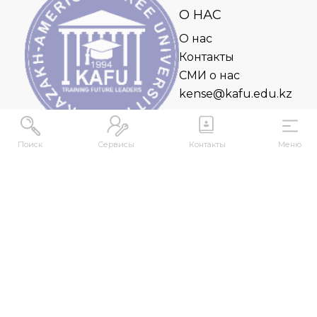
О НАС
О нас
Контакты
СМИ о нас
kense@kafu.edu.kz
Поиск
Сервисы
Контакты
Меню
АДРЕС
Республика Казахстан, ВКО, г. Усть-
Каменогорск, 070000, ул. М. Горького, 76
КОНТАКТЫ