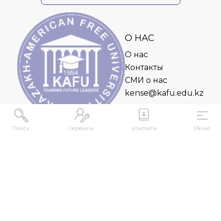
О НАС
О нас
Контакты
СМИ о нас
kense@kafu.edu.kz
Поиск
Сервисы
Контакты
Меню
АДРЕС
Республика Казахстан, ВКО, г. Усть-
Каменогорск, 070000, ул. М. Горького, 76