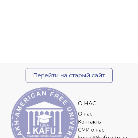
Перейти на старый сайт
О НАС
О нас
Контакты
СМИ о нас
kense@kafu.edu.kz