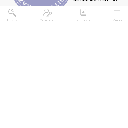
Поиск
Сервисы
Контакты
Меню
АДРЕС
Республика Казахстан, ВКО, г. Усть-
Каменогорск, 070000, ул. М. Горького, 76
КОНТАКТЫ
+7 (7232) 500-300
+7 (7232) 505-030
+7 (7232) 50-50-10
+7 (7232) 50-50-20