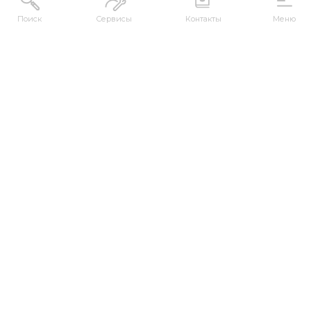
Поиск
Сервисы
Контакты
Меню
АДРЕС
Республика Казахстан, ВКО, г. Усть-
Каменогорск, 070000, ул. М. Горького, 76
КОНТАКТЫ
+7 (7232) 500-300
+7 (7232) 505-030
+7 (7232) 50-50-10
+7 (7232) 50-50-20