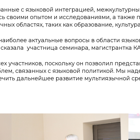
ские экзамены
Creative Hub
занные с языковой интеграцией, межкультурн
сь своими опытом и исследованиями, а также
документы КАСУ
льный экзамен
Центр студенческог
ых областях, таких как образование, культура
АСУ
странных студентов
Центр развития кар
наиболее актуальные вопросы в области языко
исследований КАСУ
абитуриента
Центр обслуживани
сказала участница семинара, магистрантка КА
на поступление
Центр профессиона
взаимодействия
х участников, поскольку он позволил предст
лем, связанных с языковой политикой. Мы над
го: лидеры XXI
печить дальнейшее развитие мультиязычной с