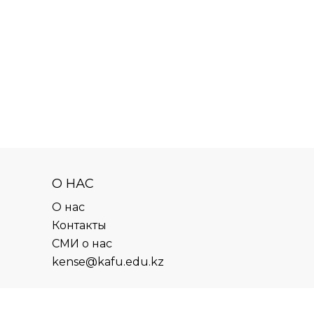
О НАС
О нас
Контакты
СМИ о нас
kense@kafu.edu.kz