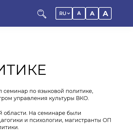
A
A
A
ИТИКЕ
ников КАСУ
итика обучающегося
л семинар по языковой политике,
тром управления культуры ВКО.
дитель
ентр
й области. На семинаре были
агогики и психологии, магистранты ОП
ии
литики.