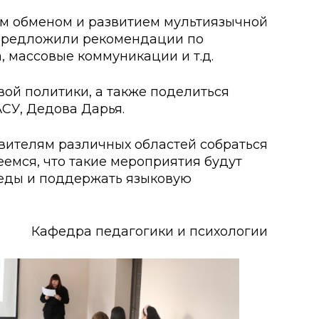
ым обменом и развитием мультиязычной
 предложили рекомендации по
о развития
, массовые коммуникации и т.д.
ьеры и личности
вой политики, а также поделиться
я студентов
СУ, Дедова Дарья.
льного развития и
авителям различных областей собраться
еемся, что такие мероприятия будут
реды и поддержать языковую
Кафедра педагогики и психологии