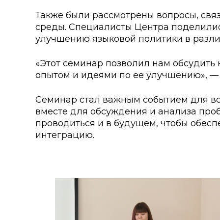
Колледжи
Творче
Также были рассмотрены вопросы, свя
среды. Специалисты Центра поделили
Внутренние нормативные 
Специа
улучшению языковой политики в различн
Обращение Президента К
Для ино
«Этот семинар позволил нам обсудить 
Центр Институциональных 
Анкета 
опытом и идеями по ее улучшению», — 
Адрес и контакты
Заявка 
Семинар стал важным событием для все
вместе для обсуждения и анализа проб
Проект «Поколение будуще
века»
проводиться и в будущем, чтобы обес
интеграцию.