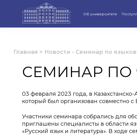
Об университете
Поступ
Стратегия развития КАСУ
Виртуа
Рейтинги и аккредитации
Бакала
Главная
>
Новости
-
Семинар по языков
Ученый совет
Магист
СЕМИНАР ПО
Попечительский совет КАС
Доктор
Структура университета
Образо
03 февраля 2023 года, в Казахстанско
который был организован совместно с
Материально-техническая 
Програ
Руководство КАСУ
«Қазақс
Участники семинара собрались для обс
приглашены специалисты в области яз
Антикоррупционная полит
Календ
«Русский язык и литература». В ходе 