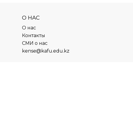
О НАС
О нас
Контакты
СМИ о нас
kense@kafu.edu.kz
АДРЕС
Республика Казахстан, ВКО, г.
Усть-Каменогорск, 070000,
ул. М. Горького, 76