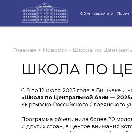
Об университете
Поступ
Стратегия развития КАСУ
Виртуа
Рейтинги и аккредитации
Бакала
Главная
>
Новости
-
Школа по Централь
Ученый совет
Магист
ШКОЛА ПО ЦЕ
Попечительский совет КАС
Доктор
Структура университета
Образо
С 8 по 12 июля 2025 года в Бишкеке 
«Школа по Центральной Азии
Материально-техническая 
—
2025
Програ
Кыргызско-Российского Славянского у
Руководство КАСУ
«Қазақс
Программа объединила более 20 молоды
Антикоррупционная полит
Календ
и других стран, в центре внимания ко