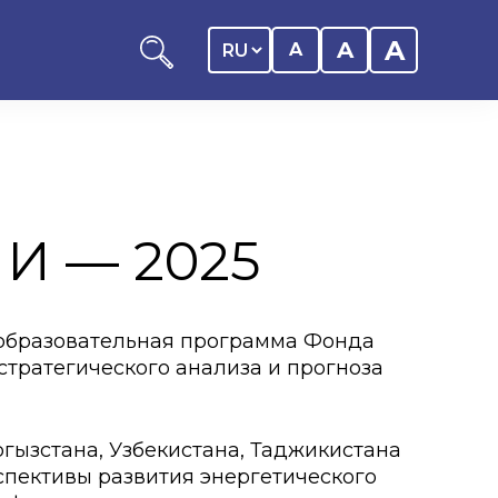
A
A
A
И — 2025
ников КАСУ
итика обучающегося
-образовательная программа Фонда
 стратегического анализа и прогноза
дитель
ентр
гызстана, Узбекистана, Таджикистана
ии
спективы развития энергетического