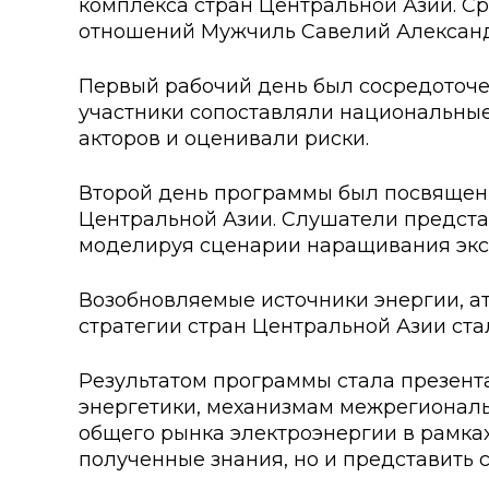
комплекса стран Центральной Азии. С
Колледжи
Творче
отношений Мужчиль Савелий Алексан
Внутренние нормативные 
Специа
Первый рабочий день был сосредоточе
Обращение Президента К
Для ино
участники сопоставляли национальны
акторов и оценивали риски.
Центр Институциональных 
Анкета 
Второй день программы был посвящен 
Адрес и контакты
Заявка 
Центральной Азии. Слушатели предста
моделируя сценарии наращивания экспо
Проект «Поколение будуще
века»
Возобновляемые источники энергии, а
стратегии стран Центральной Азии с
Результатом программы стала презент
энергетики, механизмам межрегиональ
общего рынка электроэнергии в рамках
полученные знания, но и представить 