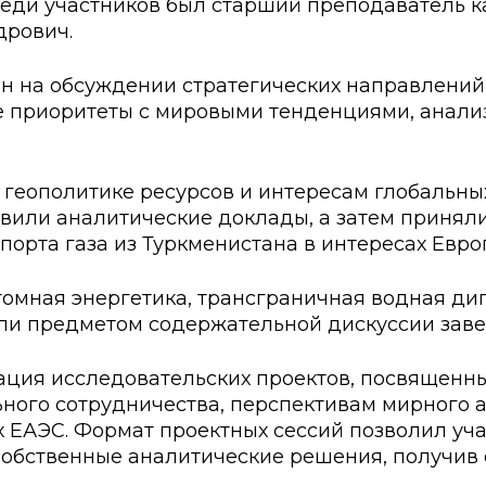
реди участников был старший преподаватель
ские экзамены
Creative Hub
дрович.
документы КАСУ
льный экзамен
Центр студенческог
н на обсуждении стратегических направлений
АСУ
странных студентов
Центр развития кар
е приоритеты с мировыми тенденциями, анали
исследований КАСУ
абитуриента
Центр обслуживани
геополитике ресурсов и интересам глобальных
на поступление
Центр профессиона
взаимодействия
вили аналитические доклады, а затем приняли
рта газа из Туркменистана в интересах Европ
го: лидеры XXI
томная энергетика, трансграничная водная ди
тали предметом содержательной дискуссии за
ация исследовательских проектов, посвященны
ного сотрудничества, перспективам мирного а
 ЕАЭС. Формат проектных сессий позволил уч
собственные аналитические решения, получив о