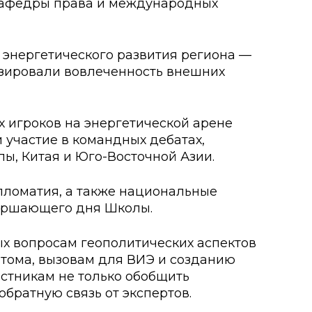
 кафедры права и международных
о развития
 энергетического развития региона —
ьеры и личности
зировали вовлеченность внешних
я студентов
 игроков на энергетической арене
льного развития и
 участие в командных дебатах,
ы, Китая и Юго-Восточной Азии.
пломатия, а также национальные
вершающего дня Школы.
х вопросам геополитических аспектов
тома, вызовам для ВИЭ и созданию
астникам не только обобщить
братную связь от экспертов.