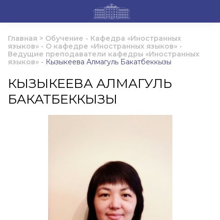
Главная
>
Обучение
-
Кафедра «Иностранных
языков»
-
О кафедре «Иностранных языков»
-
Ведущие преподаватели кафедры «Иностранных
языков»
-
Кызыкеева Алмагуль Бакатбеккызы
КЫЗЫКЕЕВА АЛМАГУЛЬ
БАКАТБЕККЫЗЫ