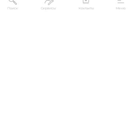
Поиск
Сервисы
Контакты
Меню
АДРЕС
Республика Казахстан, ВКО, г. Усть-
Каменогорск, 070000, ул. М. Горького, 76
КОНТАКТЫ
+7 (7232) 500-300
+7 (7232) 505-030
+7 (7232) 50-50-10
+7 (7232) 50-50-20