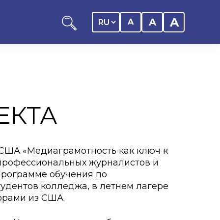
A
A
A
ЕКТА
ников КАСУ
итика обучающегося
США «Медиаграмотность как ключ к
профессиональных журналистов и
дитель
программе обучения по
ентр
тудентов колледжа, в летнем лагере
орами из США.
ии