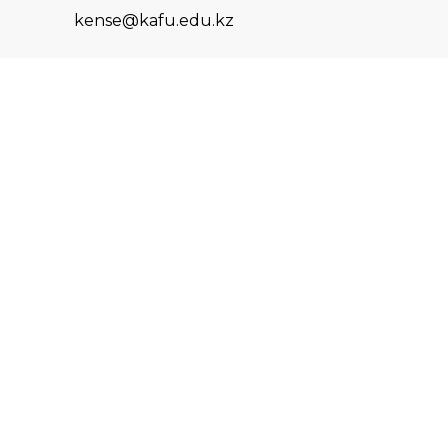
kense@kafu.edu.kz
АДРЕС
Республика Казахстан, ВКО, г.
Усть-Каменогорск, 070000,
ул. М. Горького, 76
КОНТАКТЫ
+7 (7232) 500-300
+7 (7232) 505-030
+7 (7232) 50-50-10
+7 (7232) 50-50-20