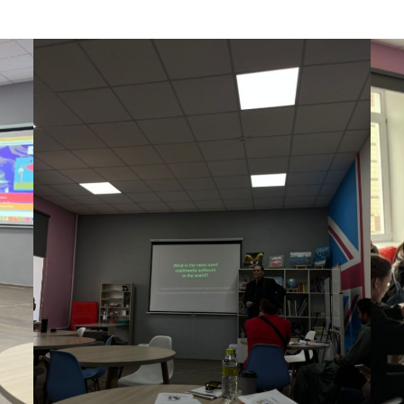
ские экзамены
Creative Hub
документы КАСУ
льный экзамен
Центр студенческог
АСУ
странных студентов
Центр развития кар
исследований КАСУ
абитуриента
Центр обслуживани
на поступление
Центр профессиона
взаимодействия
го: лидеры XXI