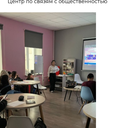
Центр по связям с общественностью
о развития
ьеры и личности
я студентов
льного развития и