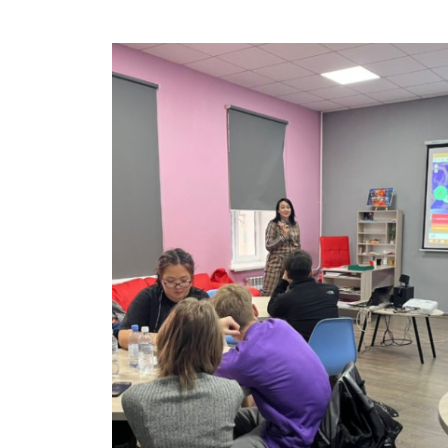
Колледжи
Творче
Внутренние нормативные 
Специа
Обращение Президента К
Для ино
Центр Институциональных 
Анкета 
Адрес и контакты
Заявка 
Проект «Поколение будуще
века»