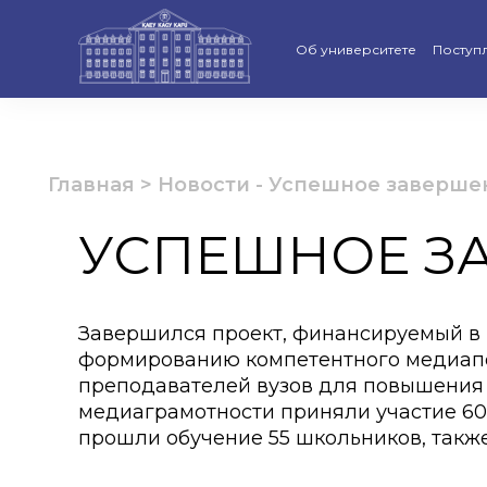
Об университете
Поступ
Стратегия развития КАСУ
Виртуа
Рейтинги и аккредитации
Бакала
Главная
>
Новости
-
Успешное заверше
Ученый совет
Магист
УСПЕШНОЕ З
Попечительский совет КАС
Доктор
Структура университета
Образо
Завершился проект, финансируемый в 
формированию компетентного медиапо
Материально-техническая 
Програ
преподавателей вузов для повышения 
Руководство КАСУ
«Қазақс
медиаграмотности приняли участие 60 
прошли обучение 55 школьников, такж
Антикоррупционная полит
Календ