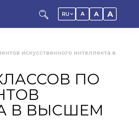
A
A
A
ентов искусственного интеллекта в
КЛАССОВ ПО
ников КАСУ
НТОВ
итика обучающегося
дитель
А В ВЫСШЕМ
ентр
ии