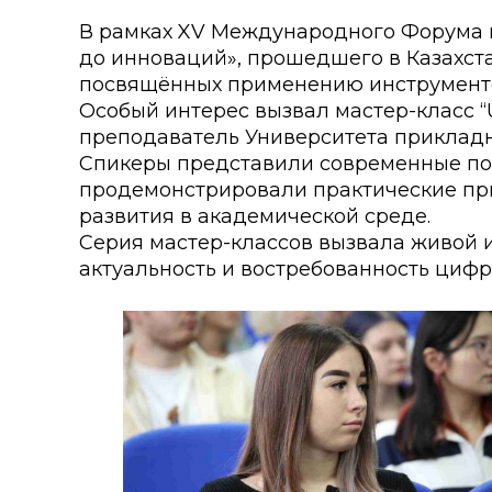
Колледжи
Творче
В рамках XV Международного Форума 
до инноваций», прошедшего в Казахст
Внутренние нормативные 
Специа
посвящённых применению инструментов
Обращение Президента К
Для ино
Особый интерес вызвал мастер-класс “Us
преподаватель Университета прикладны
Центр Институциональных 
Анкета 
Спикеры представили современные под
продемонстрировали практические пр
Адрес и контакты
Заявка 
развития в академической среде.
Серия мастер-классов вызвала живой и
Проект «Поколение будуще
века»
актуальность и востребованность циф