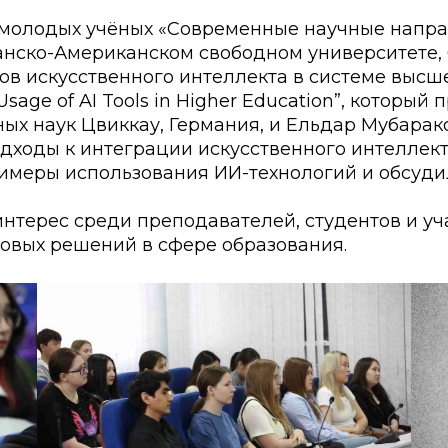
ские экзамены
Creative Hub
молодых учёных «Современные научные напра
анско-Американском свободном университете, 
документы КАСУ
льный экзамен
Центр студенческог
 искусственного интеллекта в системе высше
АСУ
странных студентов
Центр развития кар
age of AI Tools in Higher Education”, который п
х наук Цвиккау, Германия, и Ельдар Мубараков
исследований КАСУ
абитуриента
Центр обслуживани
ходы к интеграции искусственного интеллект
имеры использования ИИ-технологий и обсуди
на поступление
Центр профессиона
взаимодействия
нтерес среди преподавателей, студентов и у
го: лидеры XXI
ровых решений в сфере образования.