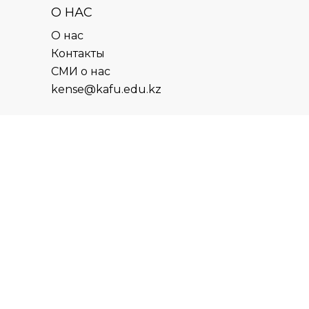
О НАС
О нас
Контакты
СМИ о нас
kense@kafu.edu.kz
АДРЕС
Республика Казахстан, ВКО, г.
Усть-Каменогорск, 070000,
ул. М. Горького, 76
КОНТАКТЫ
+7 (7232) 500-300