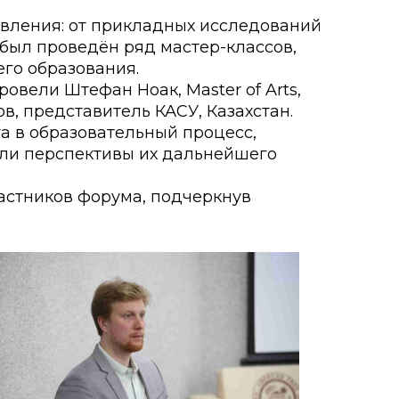
вления: от прикладных исследований
был проведён ряд мастер-классов,
о развития
го образования.
ьеры и личности
ровели Штефан Ноак, Master of Arts,
, представитель КАСУ, Казахстан.
я студентов
а в образовательный процесс,
ли перспективы их дальнейшего
льного развития и
частников форума, подчеркнув