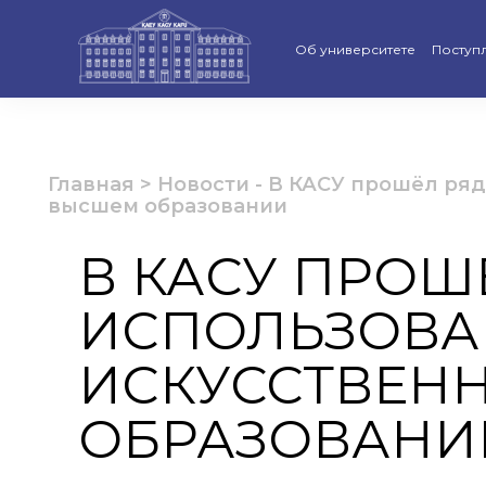
Об университете
Поступ
Стратегия развития КАСУ
Виртуа
Рейтинги и аккредитации
Бакала
Главная
>
Новости
-
В КАСУ прошёл ряд
высшем образовании
Ученый совет
Магист
В КАСУ ПРОШ
Попечительский совет КАС
Доктор
ИСПОЛЬЗОВА
Структура университета
Образо
Материально-техническая 
Програ
ИСКУССТВЕНН
Руководство КАСУ
«Қазақс
ОБРАЗОВАНИ
Антикоррупционная полит
Календ