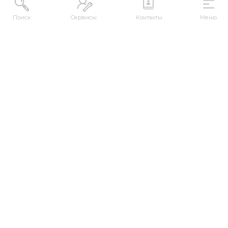
Поиск
Сервисы
Контакты
Меню
АДРЕС
Республика Казахстан, ВКО, г. Усть-
Каменогорск, 070000, ул. М. Горького, 76
КОНТАКТЫ
+7 (7232) 500-300
+7 (7232) 505-030
+7 (7232) 50-50-10
+7 (7232) 50-50-20