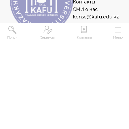
Контакты
СМИ о нас
kense@kafu.edu.kz
Поиск
Сервисы
Контакты
Меню
АДРЕС
Республика Казахстан, ВКО, г. Усть-
Каменогорск, 070000, ул. М. Горького, 76
КОНТАКТЫ
+7 (7232) 500-300
+7 (7232) 505-030