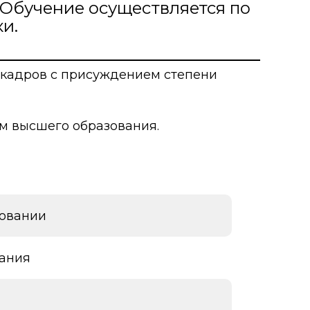
 Обучение осуществляется по
и.
о развития
ьеры и личности
у кадров с присуждением степени
я студентов
мм высшего образования.
льного развития и
ровании
вания