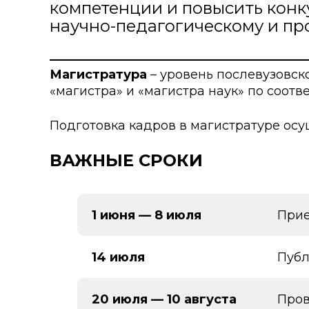
компетенции и повысить конк
Колледжи
Творче
научно-педагогическому и п
Внутренние нормативные 
Специа
Обращение Президента К
Для ино
Магистратура
– уровень послевузовск
«магистра» и «магистра наук» по соот
Центр Институциональных 
Анкета 
Подготовка кадров в магистратуре осу
Адрес и контакты
Заявка 
Проект «Поколение будуще
ВАЖНЫЕ СРОКИ
века»
1 июня — 8 июля
Прие
14 июля
Публ
20 июля — 10 августа
Пров