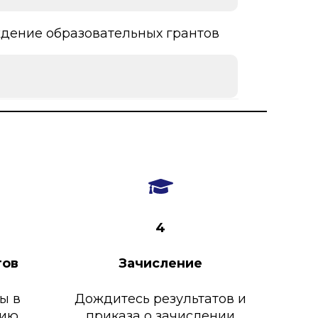
ждение образовательных грантов
4
тов
Зачисление
ы в
Дождитесь результатов и
сию
приказа о зачислении