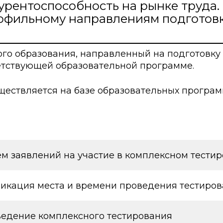
урентоспособность на рынке труда.
ские экзамены
Creative Hub
рофильному направлениям подготовк
документы КАСУ
льный экзамен
Центр студенческог
АСУ
странных студентов
Центр развития кар
ого образования, направленный на подготовк
ветствующей образовательной программе.
исследований КАСУ
абитуриента
Центр обслуживани
ществляется на базе образовательных програ
на поступление
Центр профессиона
взаимодействия
го: лидеры XXI
м заявлений на участие в комплексном тести
икация места и времени проведения тестиро
едение комплексного тестирования