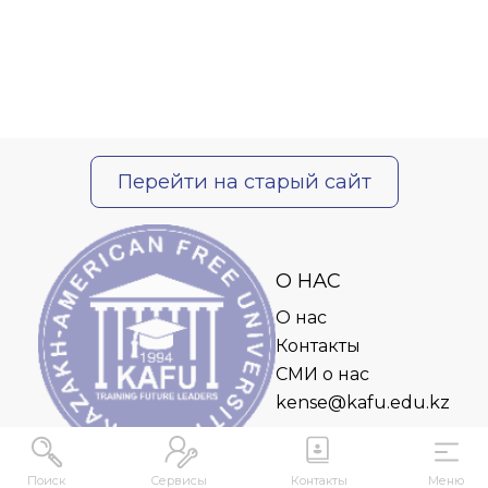
Перейти на старый сайт
О НАС
О нас
Контакты
СМИ о нас
kense@kafu.edu.kz
Поиск
Сервисы
Контакты
Меню