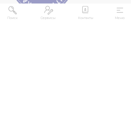
Поиск
Сервисы
Контакты
Меню
АДРЕС
Республика Казахстан, ВКО, г. Усть-
Каменогорск, 070000, ул. М. Горького, 76
КОНТАКТЫ
+7 (7232) 500-300
+7 (7232) 505-030
+7 (7232) 50-50-10
+7 (7232) 50-50-20