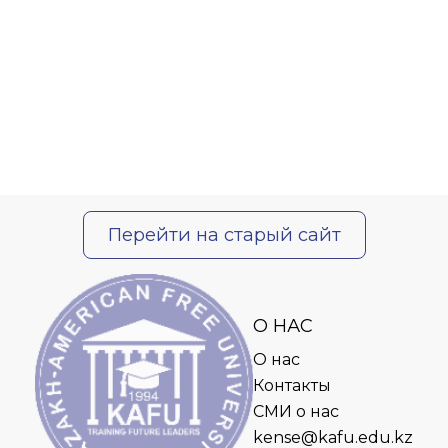
Перейти на старый сайт
О НАС
О нас
Контакты
СМИ о нас
kense@kafu.edu.kz