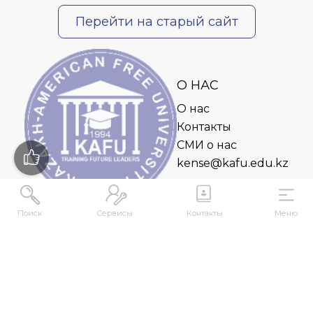
Перейти на старый сайт
О НАС
О нас
Контакты
СМИ о нас
kense@kafu.edu.kz
Поиск
Сервисы
Контакты
Меню
АДРЕС
Республика Казахстан, ВКО, г. Усть-