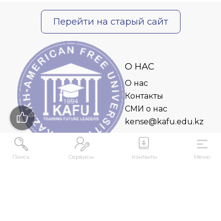
Перейти на старый сайт
О НАС
О нас
Контакты
СМИ о нас
kense@kafu.edu.kz
Поиск
Сервисы
Контакты
Меню
АДРЕС
Республика Казахстан, ВКО, г. Усть-