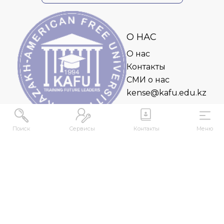
О НАС
О нас
Контакты
СМИ о нас
kense@kafu.edu.kz
Поиск
Сервисы
Контакты
Меню
АДРЕС
Республика Казахстан, ВКО, г. Усть-
Каменогорск, 070000, ул. М. Горького, 76