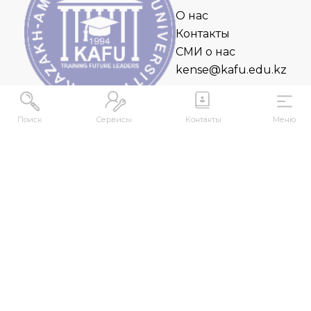
О нас
Контакты
СМИ о нас
kense@kafu.edu.kz
Поиск
Сервисы
Контакты
Меню
АДРЕС
Республика Казахстан, ВКО, г. Усть-
Каменогорск, 070000, ул. М. Горького, 76
КОНТАКТЫ
+7 (7232) 500-300