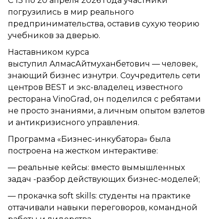
С 13 по 20 апреля 2026 года участники
погрузились в мир реального
предпринимательства, оставив сухую теорию
учебников за дверью.
Наставником курса
выступил АлмасАйтмуханбетович — человек,
знающий бизнес изнутри. Соучредитель сети
центров BEST и экс-владелец известного
ресторана VinoGrad, он поделился с ребятами
не просто знаниями, а личным опытом взлетов
и антикризисного управления.
Программа «Бизнес-инкубатора» была
построена на жестком интерактиве:
— реальные кейсы: вместо вымышленных
задач -разбор действующих бизнес-моделей;
— прокачка soft skills: студенты на практике
оттачивали навыки переговоров, командной