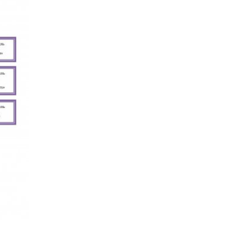
о развития
ьеры и личности
я студентов
льного развития и