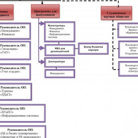
ские экзамены
Creative Hub
документы КАСУ
льный экзамен
Центр студенческог
АСУ
странных студентов
Центр развития кар
исследований КАСУ
абитуриента
Центр обслуживани
на поступление
Центр профессиона
взаимодействия
го: лидеры XXI