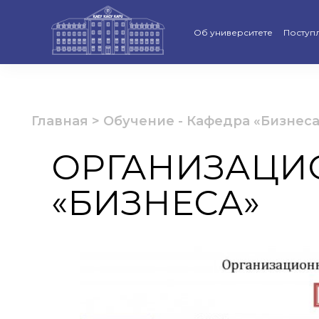
Об университете
Поступ
Стратегия развития КАСУ
Виртуа
Рейтинги и аккредитации
Бакала
Главная
>
Обучение
-
Кафедра «Бизнеса
Ученый совет
Магист
ОРГАНИЗАЦИ
Попечительский совет КАС
Доктор
«БИЗНЕСА»
Структура университета
Образо
Материально-техническая 
Програ
Руководство КАСУ
«Қазақс
Антикоррупционная полит
Календ