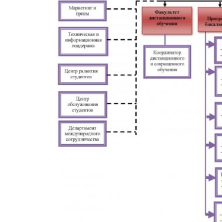
Колледжи
Творче
Внутренние нормативные 
Специа
Обращение Президента К
Для ино
Центр Институциональных 
Анкета 
Адрес и контакты
Заявка 
Проект «Поколение будуще
века»