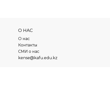
О НАС
О нас
Контакты
СМИ о нас
kense@kafu.edu.kz
АДРЕС
Республика Казахстан, ВКО, г.
Усть-Каменогорск, 070000,
ул. М. Горького, 76