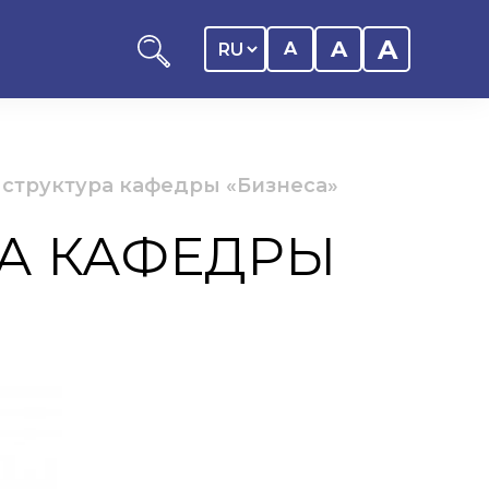
A
A
A
структура кафедры «Бизнеса»
А КАФЕДРЫ
ников КАСУ
итика обучающегося
дитель
ентр
ии