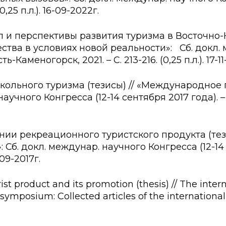
0,25 п.л.). 16-09-2022г.
и перспективы развития туризма в Восточно-Ка
ва в условиях новой реальности»: Сб. докл. м
ть-Каменогорск, 2021. – С. 213-216. (0,25 п.л.). 17-11
кольного туризма (тезисы) // «Международное 
учного Конгресса (12-14 сентября 2017 года). – Ч.
нии рекреационного туристского продукта (те
б. докл. междунар. научного Конгресса (12-14 се
-09-2017г.
st product and its promotion (thesis) // The inter
ymposium: Collected articles of the international