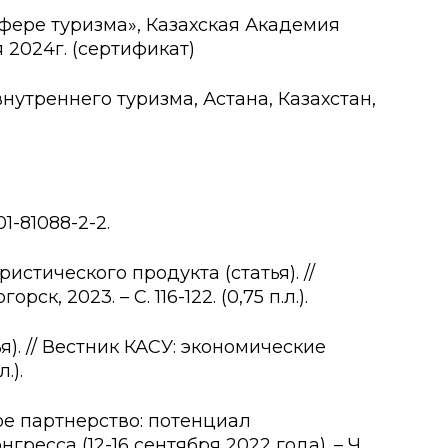
фере туризма», Казахская Академия
я 2024г. (сертификат)
утреннего туризма, Астана, Казахстан,
01-81088-2-2.
стического продукта (статья). //
 2023. – С. 116-122. (0,75 п.л.).
я). // Вестник КАСУ: экономические
.).
ое партнерство: потенциал
ресса (12-16 сентября 2022 года). – Ч.