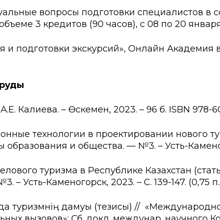
уальные вопросы подготовки специалистов в с
объеме 3 кредитов (90 часов), с 08 по 20 январ
я и подготовки экскурсий», Онлайн Академия вн
труды
 А.Е. Калиева. – Өскемен, 2023. – 96 б. ISBN 978-6
ионные технологии в проектировании нового тури
разования и общества. — №3. – Усть-Каменогорск,
делового туризма в Республике Казахстан (стать
 Усть-Каменогорск, 2023. – С. 139-147. (0,75 п.л
да туризмнің дамуы (тезисы) // «Международн
ных вызовов»: Сб. докл. междунар. научного Конг