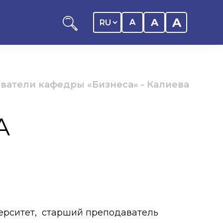
A
A
A
ватели кафедры «Бизнеса»
-
Калиева
А
ников КАСУ
итика обучающегося
дитель
ентр
ии
ерситет, старший преподаватель