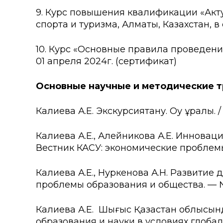
9. Курс повышения квалификации «Акт
спорта и туризма, Алматы, Казахстан, в 
10. Курс «Основные правила проведени
01 апреля 2024г. (сертификат)
Основные научные и методические 
Калиева А.Е. Экскурсиятану. Оқу құралы. /
Калиева А.Е., Алейникова А.Е. Инновац
Вестник КАСУ: экономические проблемы об
Калиева А.Е., Нуркенова А.Н. Развитие 
проблемы образования и общества. — №3. –
Калиева А.Е. Шығыс Қазақстан облысын
образования и науки в условиях глобаль