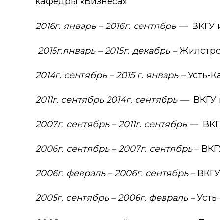
кафедры «Бизнеса»
Колледжи
Творче
2016г. январь – 2016г. сентябрь —
ВКГУ 
Внутренние нормативные 
Специа
Обращение Президента К
Для ино
2015г.январь – 2015г. декабрь –
Жилстро
Центр Институциональных 
Анкета 
2014г. сентябрь – 2015 г. январь –
Усть-К
Адрес и контакты
Заявка 
2011г. сентябрь 2014г. сентябрь —
ВКГУ 
Проект «Поколение будуще
века»
2007г. сентябрь – 2011г. сентябрь —
ВКГ
2006г. сентябрь – 2007г. сентябрь
– ВК
2006г. февраль – 2006г. сентябрь –
ВКГУ
2005г. сентябрь – 2006г. февраль –
Усть