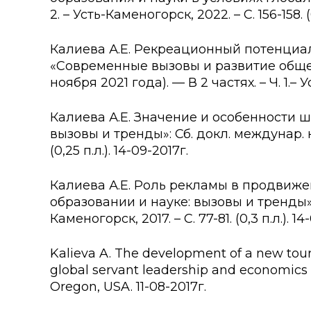
2. – Усть-Каменогорск, 2022. – С. 156-158. (
Калиева А.Е. Рекреационный потенциал 
«Современные вызовы и развитие общест
ноября 2021 года). — В 2 частях. – Ч. 1.– Ус
Калиева А.Е. Значение и особенности ш
вызовы и тренды»: Сб. докл. междунар. на
(0,25 п.л.). 14-09-2017г.
Калиева А.Е. Роль рекламы в продвиже
образовании и науке: вызовы и тренды»: С
Каменогорск, 2017. – С. 77-81. (0,3 п.л.). 14
Kalieva A. The development of a new touri
global servant leadership and economics s
Oregon, USA. 11-08-2017г.