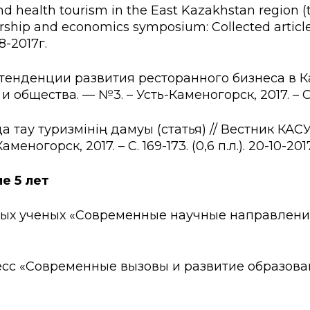
 health tourism in the East Kazakhstan region (th
rship and economics symposium: Collected articles
8-2017г.
тенденции развития ресторанного бизнеса в Каза
ества. — №3. – Усть-Каменогорск, 2017. – С. 53-
а тау туризмінің дамуы (статья) // Вестник КА
ногорск, 2017. – С. 169-173. (0,6 п.л.). 20-10-201
е 5 лет
ученых «Современные научные направления:
Современные вызовы и развитие образования