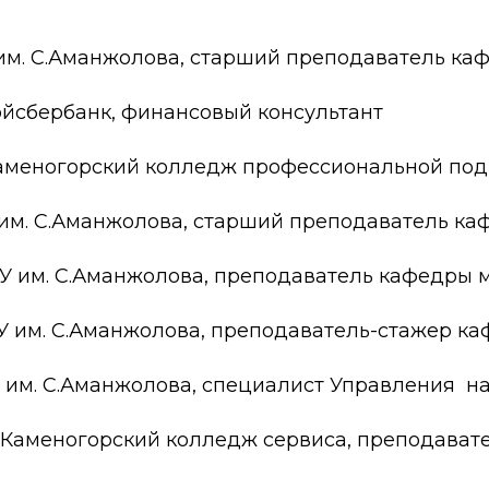
ские экзамены
Creative Hub
им. С.Аманжолова, старший преподаватель ка
документы КАСУ
льный экзамен
Центр студенческог
АСУ
странных студентов
Центр развития кар
йсбербанк, финансовый консультант
исследований КАСУ
абитуриента
Центр обслуживани
аменогорский колледж профессиональной подг
на поступление
Центр профессиона
взаимодействия
им. С.Аманжолова, старший преподаватель к
го: лидеры XXI
У им. С.Аманжолова, преподаватель кафедры 
ГУ им. С.Аманжолова, преподаватель-стажер к
 им. С.Аманжолова, специалист Управления на
-Каменогорский колледж сервиса, преподават